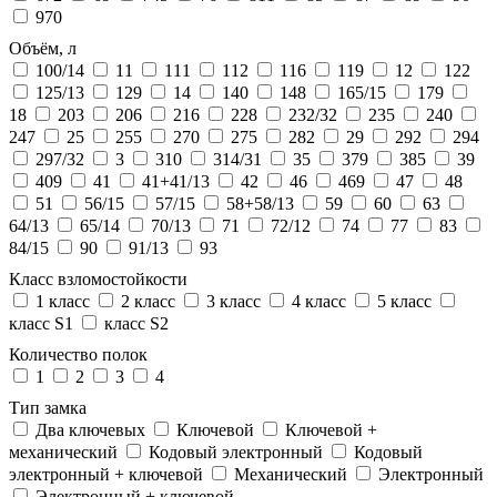
970
Объём, л
100/14
11
111
112
116
119
12
122
125/13
129
14
140
148
165/15
179
18
203
206
216
228
232/32
235
240
247
25
255
270
275
282
29
292
294
297/32
3
310
314/31
35
379
385
39
409
41
41+41/13
42
46
469
47
48
51
56/15
57/15
58+58/13
59
60
63
64/13
65/14
70/13
71
72/12
74
77
83
84/15
90
91/13
93
Класс взломостойкости
1 класс
2 класс
3 класс
4 класс
5 класс
класс S1
класс S2
Количество полок
1
2
3
4
Тип замка
Два ключевых
Ключевой
Ключевой +
механический
Кодовый электронный
Кодовый
электронный + ключевой
Механический
Электронный
Электронный + ключевой