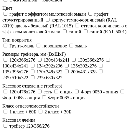
Цвет
графит с эффектом молотковой эмали
графит
структурированный
корпус темно-коричневый (RAL
8019); дверь - бежевый (RAL 1015)
оттенок коричневого с
эффектом молотковой эмали
синий
синий (RAL 5001)
Тип покрытия
Грунт-эмаль
порошковое
эмаль
Размеры трейзера, мм (ВхШхГ)
120x366x276
130x434x241
130х366х276
130х434х241
134x392x296
135x392x276
135x395x276
170x348x322
200x481x328
235x510x322
235x680x322
Кассовое отделение (трейзер)
120х476х276
есть
опция
Форт 0050 - опция
Форт 0068 - опция
Форт 0085 - опция
Класс огневзломостойкости
1 класс + 60Б
2 класс + 30Б
Кассовая ячейка
трейзер 120/366/276