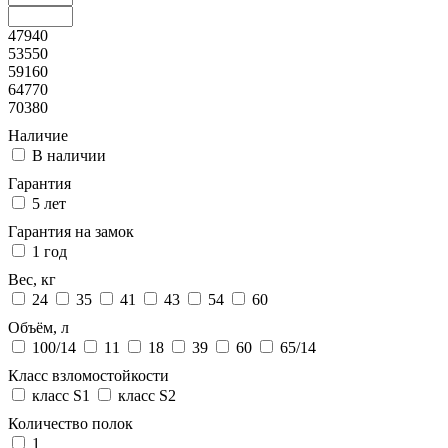
47940
53550
59160
64770
70380
Наличие
В наличии
Гарантия
5 лет
Гарантия на замок
1 год
Вес, кг
24
35
41
43
54
60
Объём, л
100/14
11
18
39
60
65/14
Класс взломостойкости
класс S1
класс S2
Количество полок
1