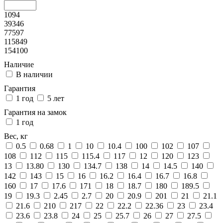
1094
39346
77597
115849
154100
Наличие
В наличии
Гарантия
1 год
5 лет
Гарантия на замок
1 год
Вес, кг
0.5
0.68
1
10
10.4
100
102
107
108
112
115
115.4
117
12
120
123
13
13.80
130
134.7
138
14
14.5
140
142
143
15
16
16.2
16.4
16.7
16.8
160
17
17.6
171
18
18.7
180
189.5
19
19.3
2.45
2.7
20
20.9
201
21
21.1
21.6
210
217
22
22.2
22.36
23
23.4
23.6
23.8
24
25
25.7
26
27
27.5