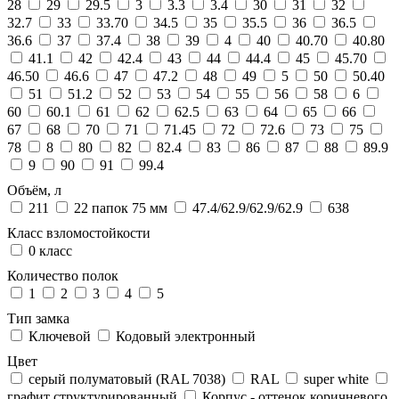
28
29
29.5
3
3.3
3.4
30
31
32
32.7
33
33.70
34.5
35
35.5
36
36.5
36.6
37
37.4
38
39
4
40
40.70
40.80
41.1
42
42.4
43
44
44.4
45
45.70
46.50
46.6
47
47.2
48
49
5
50
50.40
51
51.2
52
53
54
55
56
58
6
60
60.1
61
62
62.5
63
64
65
66
67
68
70
71
71.45
72
72.6
73
75
78
8
80
82
82.4
83
86
87
88
89.9
9
90
91
99.4
Объём, л
211
22 папок 75 мм
47.4/62.9/62.9/62.9
638
Класс взломостойкости
0 класс
Количество полок
1
2
3
4
5
Тип замка
Ключевой
Кодовый электронный
Цвет
cерый полуматовый (RAL 7038)
RAL
super white
графит структурированный
Корпус - оттенок коричневого