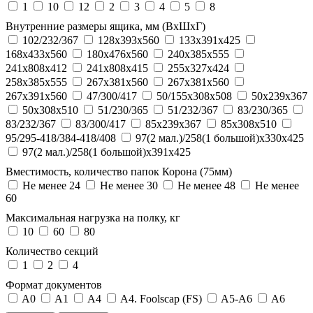
1
10
12
2
3
4
5
8
Внутренние размеры ящика, мм (ВхШхГ)
102/232/367
128х393х560
133х391х425
168х433х560
180х476х560
240х385х555
241х808х412
241х808х415
255х327х424
258х385х555
267x381x560
267х381х560
267х391х560
47/300/417
50/155x308x508
50x239x367
50x308x510
51/230/365
51/232/367
83/230/365
83/232/367
83/300/417
85x239x367
85x308x510
95/295-418/384-418/408
97(2 мал.)/258(1 большой)x330x425
97(2 мал.)/258(1 большой)x391x425
Вместимость, количество папок Корона (75мм)
Не менее 24
Не менее 30
Не менее 48
Не менее
60
Максимальная нагрузка на полку, кг
10
60
80
Количество секций
1
2
4
Формат документов
A0
A1
A4
A4. Foolscap (FS)
A5-A6
A6