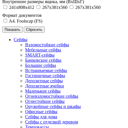
Внутренние размеры ящика, мм (ВхШхГ)
241х808х412
267x381x560
267х381х560
Формат документов
A4. Foolscap (FS)
Сейфы
Взломостойкие сейфы
Мебельные сейфы
SMART-сейфы
Банковские сейфы
Большие сейфы
Встраиваемые сейфы
Гостиничные сейфы
Депозитные сейфы
Депозитные ячейки
Маленькие сейфы
Огневзломостойкие сейфы
Огнестойкие сейфы
Оружейные сейфы и шкафы
Офисные сейфы
Сейфы для дома
Сейфы с отделкой деревом
Темпокассы