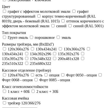
Цвет
графит с эффектом молотковой эмали
графит
структурированный
корпус темно-коричневый (RAL
8019); дверь - бежевый (RAL 1015)
оттенок коричневого с
эффектом молотковой эмали
синий
синий (RAL 5001)
Тип покрытия
Грунт-эмаль
порошковое
эмаль
Размеры трейзера, мм (ВхШхГ)
120x366x276
130x434x241
130х366х276
130х434х241
134x392x296
135x392x276
135x395x276
170x348x322
200x481x328
235x510x322
235x680x322
Кассовое отделение (трейзер)
120х476х276
есть
опция
Форт 0050 - опция
Форт 0068 - опция
Форт 0085 - опция
Класс огневзломостойкости
1 класс + 60Б
2 класс + 30Б
Кассовая ячейка
трейзер 120/366/276