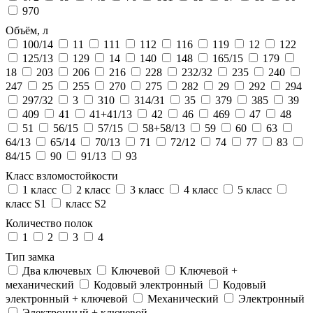
970
Объём, л
100/14
11
111
112
116
119
12
122
125/13
129
14
140
148
165/15
179
18
203
206
216
228
232/32
235
240
247
25
255
270
275
282
29
292
294
297/32
3
310
314/31
35
379
385
39
409
41
41+41/13
42
46
469
47
48
51
56/15
57/15
58+58/13
59
60
63
64/13
65/14
70/13
71
72/12
74
77
83
84/15
90
91/13
93
Класс взломостойкости
1 класс
2 класс
3 класс
4 класс
5 класс
класс S1
класс S2
Количество полок
1
2
3
4
Тип замка
Два ключевых
Ключевой
Ключевой +
механический
Кодовый электронный
Кодовый
электронный + ключевой
Механический
Электронный
Электронный + ключевой