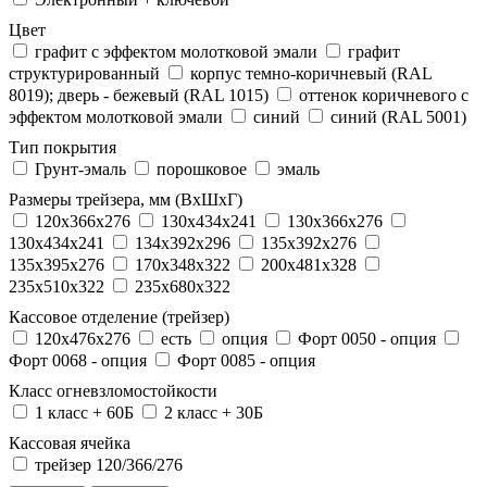
Цвет
графит с эффектом молотковой эмали
графит
структурированный
корпус темно-коричневый (RAL
8019); дверь - бежевый (RAL 1015)
оттенок коричневого с
эффектом молотковой эмали
синий
синий (RAL 5001)
Тип покрытия
Грунт-эмаль
порошковое
эмаль
Размеры трейзера, мм (ВхШхГ)
120x366x276
130x434x241
130х366х276
130х434х241
134x392x296
135x392x276
135x395x276
170x348x322
200x481x328
235x510x322
235x680x322
Кассовое отделение (трейзер)
120х476х276
есть
опция
Форт 0050 - опция
Форт 0068 - опция
Форт 0085 - опция
Класс огневзломостойкости
1 класс + 60Б
2 класс + 30Б
Кассовая ячейка
трейзер 120/366/276