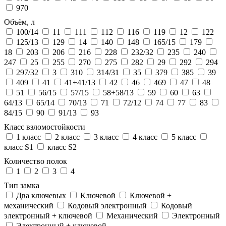
970
Объём, л
100/14
11
111
112
116
119
12
122
125/13
129
14
140
148
165/15
179
18
203
206
216
228
232/32
235
240
247
25
255
270
275
282
29
292
294
297/32
3
310
314/31
35
379
385
39
409
41
41+41/13
42
46
469
47
48
51
56/15
57/15
58+58/13
59
60
63
64/13
65/14
70/13
71
72/12
74
77
83
84/15
90
91/13
93
Класс взломостойкости
1 класс
2 класс
3 класс
4 класс
5 класс
класс S1
класс S2
Количество полок
1
2
3
4
Тип замка
Два ключевых
Ключевой
Ключевой +
механический
Кодовый электронный
Кодовый
электронный + ключевой
Механический
Электронный
Электронный + ключевой