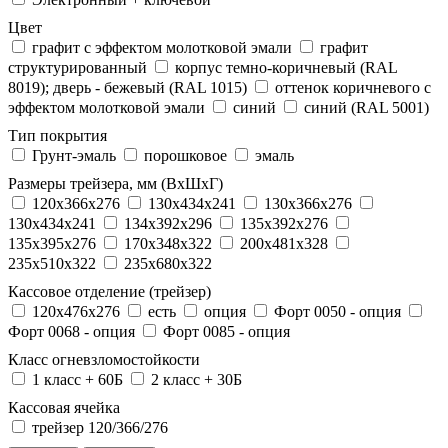
Цвет
графит с эффектом молотковой эмали
графит
структурированный
корпус темно-коричневый (RAL
8019); дверь - бежевый (RAL 1015)
оттенок коричневого с
эффектом молотковой эмали
синий
синий (RAL 5001)
Тип покрытия
Грунт-эмаль
порошковое
эмаль
Размеры трейзера, мм (ВхШхГ)
120x366x276
130x434x241
130х366х276
130х434х241
134x392x296
135x392x276
135x395x276
170x348x322
200x481x328
235x510x322
235x680x322
Кассовое отделение (трейзер)
120х476х276
есть
опция
Форт 0050 - опция
Форт 0068 - опция
Форт 0085 - опция
Класс огневзломостойкости
1 класс + 60Б
2 класс + 30Б
Кассовая ячейка
трейзер 120/366/276