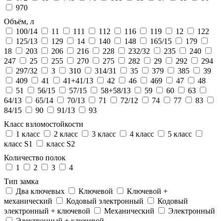
970
Объём, л
100/14
11
111
112
116
119
12
122
125/13
129
14
140
148
165/15
179
18
203
206
216
228
232/32
235
240
247
25
255
270
275
282
29
292
294
297/32
3
310
314/31
35
379
385
39
409
41
41+41/13
42
46
469
47
48
51
56/15
57/15
58+58/13
59
60
63
64/13
65/14
70/13
71
72/12
74
77
83
84/15
90
91/13
93
Класс взломостойкости
1 класс
2 класс
3 класс
4 класс
5 класс
класс S1
класс S2
Количество полок
1
2
3
4
Тип замка
Два ключевых
Ключевой
Ключевой +
механический
Кодовый электронный
Кодовый
электронный + ключевой
Механический
Электронный
Электронный + ключевой