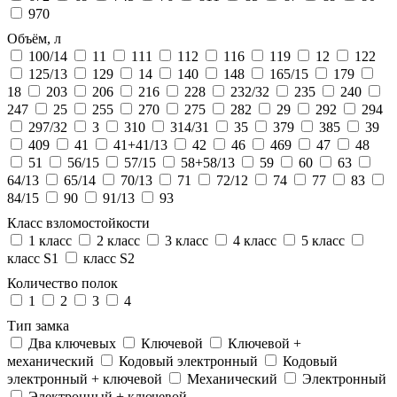
970
Объём, л
100/14
11
111
112
116
119
12
122
125/13
129
14
140
148
165/15
179
18
203
206
216
228
232/32
235
240
247
25
255
270
275
282
29
292
294
297/32
3
310
314/31
35
379
385
39
409
41
41+41/13
42
46
469
47
48
51
56/15
57/15
58+58/13
59
60
63
64/13
65/14
70/13
71
72/12
74
77
83
84/15
90
91/13
93
Класс взломостойкости
1 класс
2 класс
3 класс
4 класс
5 класс
класс S1
класс S2
Количество полок
1
2
3
4
Тип замка
Два ключевых
Ключевой
Ключевой +
механический
Кодовый электронный
Кодовый
электронный + ключевой
Механический
Электронный
Электронный + ключевой