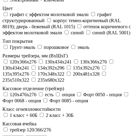
Цвет
графит с эффектом молотковой эмали
графит
структурированный
корпус темно-коричневый (RAL
8019); дверь - бежевый (RAL 1015)
оттенок коричневого с
эффектом молотковой эмали
синий
синий (RAL 5001)
Тип покрытия
Грунт-эмаль
порошковое
эмаль
Размеры трейзера, мм (ВхШхГ)
120x366x276
130x434x241
130х366х276
130х434х241
134x392x296
135x392x276
135x395x276
170x348x322
200x481x328
235x510x322
235x680x322
Кассовое отделение (трейзер)
120х476х276
есть
опция
Форт 0050 - опция
Форт 0068 - опция
Форт 0085 - опция
Класс огневзломостойкости
1 класс + 60Б
2 класс + 30Б
Кассовая ячейка
трейзер 120/366/276