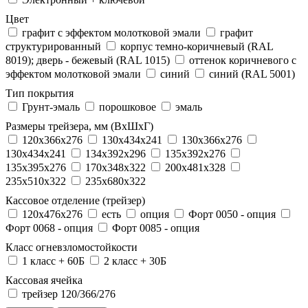
Цвет
графит с эффектом молотковой эмали
графит
структурированный
корпус темно-коричневый (RAL
8019); дверь - бежевый (RAL 1015)
оттенок коричневого с
эффектом молотковой эмали
синий
синий (RAL 5001)
Тип покрытия
Грунт-эмаль
порошковое
эмаль
Размеры трейзера, мм (ВхШхГ)
120x366x276
130x434x241
130х366х276
130х434х241
134x392x296
135x392x276
135x395x276
170x348x322
200x481x328
235x510x322
235x680x322
Кассовое отделение (трейзер)
120х476х276
есть
опция
Форт 0050 - опция
Форт 0068 - опция
Форт 0085 - опция
Класс огневзломостойкости
1 класс + 60Б
2 класс + 30Б
Кассовая ячейка
трейзер 120/366/276