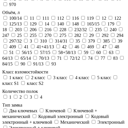
970
Объём, л
100/14
11
111
112
116
119
12
122
125/13
129
14
140
148
165/15
179
18
203
206
216
228
232/32
235
240
247
25
255
270
275
282
29
292
294
297/32
3
310
314/31
35
379
385
39
409
41
41+41/13
42
46
469
47
48
51
56/15
57/15
58+58/13
59
60
63
64/13
65/14
70/13
71
72/12
74
77
83
84/15
90
91/13
93
Класс взломостойкости
1 класс
2 класс
3 класс
4 класс
5 класс
класс S1
класс S2
Количество полок
1
2
3
4
Тип замка
Два ключевых
Ключевой
Ключевой +
механический
Кодовый электронный
Кодовый
электронный + ключевой
Механический
Электронный
Электронный + ключевой