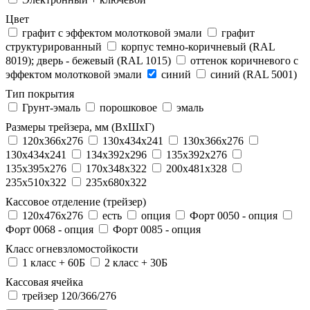
Цвет
графит с эффектом молотковой эмали
графит
структурированный
корпус темно-коричневый (RAL
8019); дверь - бежевый (RAL 1015)
оттенок коричневого с
эффектом молотковой эмали
синий
синий (RAL 5001)
Тип покрытия
Грунт-эмаль
порошковое
эмаль
Размеры трейзера, мм (ВхШхГ)
120x366x276
130x434x241
130х366х276
130х434х241
134x392x296
135x392x276
135x395x276
170x348x322
200x481x328
235x510x322
235x680x322
Кассовое отделение (трейзер)
120х476х276
есть
опция
Форт 0050 - опция
Форт 0068 - опция
Форт 0085 - опция
Класс огневзломостойкости
1 класс + 60Б
2 класс + 30Б
Кассовая ячейка
трейзер 120/366/276