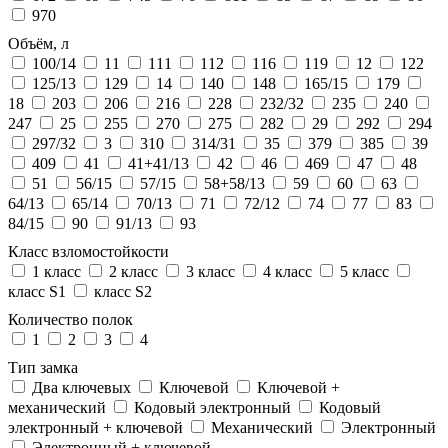
970
Объём, л
100/14
11
111
112
116
119
12
122
125/13
129
14
140
148
165/15
179
18
203
206
216
228
232/32
235
240
247
25
255
270
275
282
29
292
294
297/32
3
310
314/31
35
379
385
39
409
41
41+41/13
42
46
469
47
48
51
56/15
57/15
58+58/13
59
60
63
64/13
65/14
70/13
71
72/12
74
77
83
84/15
90
91/13
93
Класс взломостойкости
1 класс
2 класс
3 класс
4 класс
5 класс
класс S1
класс S2
Количество полок
1
2
3
4
Тип замка
Два ключевых
Ключевой
Ключевой +
механический
Кодовый электронный
Кодовый
электронный + ключевой
Механический
Электронный
Электронный + ключевой