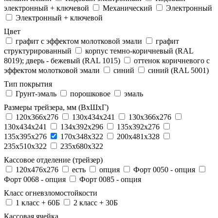
электронный + ключевой
Механический
Электронный
Электронный + ключевой
Цвет
графит с эффектом молотковой эмали
графит
структурированный
корпус темно-коричневый (RAL
8019); дверь - бежевый (RAL 1015)
оттенок коричневого с
эффектом молотковой эмали
синий
синий (RAL 5001)
Тип покрытия
Грунт-эмаль
порошковое
эмаль
Размеры трейзера, мм (ВхШхГ)
120x366x276
130x434x241
130х366х276
130х434х241
134x392x296
135x392x276
135x395x276
170x348x322
200x481x328
235x510x322
235x680x322
Кассовое отделение (трейзер)
120х476х276
есть
опция
Форт 0050 - опция
Форт 0068 - опция
Форт 0085 - опция
Класс огневзломостойкости
1 класс + 60Б
2 класс + 30Б
Кассовая ячейка