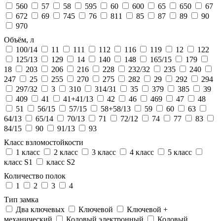
560
57
58
595
60
600
65
650
67
672
69
745
76
811
85
87
89
90
970
Объём, л
100/14
11
111
112
116
119
12
122
125/13
129
14
140
148
165/15
179
18
203
206
216
228
232/32
235
240
247
25
255
270
275
282
29
292
294
297/32
3
310
314/31
35
379
385
39
409
41
41+41/13
42
46
469
47
48
51
56/15
57/15
58+58/13
59
60
63
64/13
65/14
70/13
71
72/12
74
77
83
84/15
90
91/13
93
Класс взломостойкости
1 класс
2 класс
3 класс
4 класс
5 класс
класс S1
класс S2
Количество полок
1
2
3
4
Тип замка
Два ключевых
Ключевой
Ключевой +
механический
Кодовый электронный
Кодовый