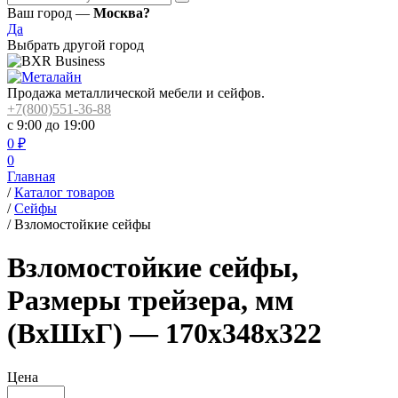
Ваш город —
Москва?
Да
Выбрать другой город
Продажа металлической мебели и сейфов.
+7(800)551-36-88
с 9:00 до 19:00
0
₽
0
Главная
/
Каталог товаров
/
Сейфы
/
Взломостойкие сейфы
Взломостойкие сейфы,
Размеры трейзера, мм
(ВхШхГ) — 170x348x322
Цена