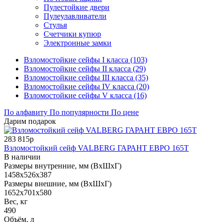
Пулестойкие двери
Пулеулавливатели
Стулья
Счетчики купюр
Электронные замки
Взломостойкие сейфы I класса (103)
Взломостойкие сейфы II класса (29)
Взломостойкие сейфы III класса (35)
Взломостойкие сейфы IV класса (20)
Взломостойкие сейфы V класса (16)
По алфавиту
По популярности
По цене
Дарим подарок
283 815р
Взломостойкий сейф VALBERG ГАРАНТ ЕВРО 165Т
В наличии
Размеры внутренние, мм (ВхШхГ)
1458x526x387
Размеры внешние, мм (ВхШхГ)
1652x701x580
Вес, кг
490
Объём, л