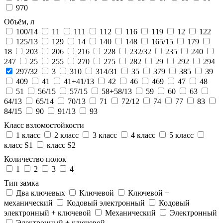
970
Объём, л
100/14
11
111
112
116
119
12
122
125/13
129
14
140
148
165/15
179
18
203
206
216
228
232/32
235
240
247
25
255
270
275
282
29
292
294
297/32
3
310
314/31
35
379
385
39
409
41
41+41/13
42
46
469
47
48
51
56/15
57/15
58+58/13
59
60
63
64/13
65/14
70/13
71
72/12
74
77
83
84/15
90
91/13
93
Класс взломостойкости
1 класс
2 класс
3 класс
4 класс
5 класс
класс S1
класс S2
Количество полок
1
2
3
4
Тип замка
Два ключевых
Ключевой
Ключевой +
механический
Кодовый электронный
Кодовый
электронный + ключевой
Механический
Электронный
Электронный + ключевой