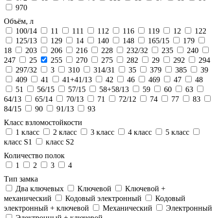
970
Объём, л
100/14
11
111
112
116
119
12
122
125/13
129
14
140
148
165/15
179
18
203
206
216
228
232/32
235
240
247
25
255
270
275
282
29
292
294
297/32
3
310
314/31
35
379
385
39
409
41
41+41/13
42
46
469
47
48
51
56/15
57/15
58+58/13
59
60
63
64/13
65/14
70/13
71
72/12
74
77
83
84/15
90
91/13
93
Класс взломостойкости
1 класс
2 класс
3 класс
4 класс
5 класс
класс S1
класс S2
Количество полок
1
2
3
4
Тип замка
Два ключевых
Ключевой
Ключевой +
механический
Кодовый электронный
Кодовый
электронный + ключевой
Механический
Электронный
Электронный + ключевой