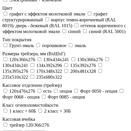
Цвет
графит с эффектом молотковой эмали
графит
структурированный
корпус темно-коричневый (RAL
8019); дверь - бежевый (RAL 1015)
оттенок коричневого с
эффектом молотковой эмали
синий
синий (RAL 5001)
Тип покрытия
Грунт-эмаль
порошковое
эмаль
Размеры трейзера, мм (ВхШхГ)
120x366x276
130x434x241
130х366х276
130х434х241
134x392x296
135x392x276
135x395x276
170x348x322
200x481x328
235x510x322
235x680x322
Кассовое отделение (трейзер)
120х476х276
есть
опция
Форт 0050 - опция
Форт 0068 - опция
Форт 0085 - опция
Класс огневзломостойкости
1 класс + 60Б
2 класс + 30Б
Кассовая ячейка
трейзер 120/366/276