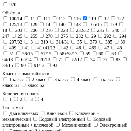
970
Объём, л
100/14
11
111
112
116
119
12
122
125/13
129
14
140
148
165/15
179
18
203
206
216
228
232/32
235
240
247
25
255
270
275
282
29
292
294
297/32
3
310
314/31
35
379
385
39
409
41
41+41/13
42
46
469
47
48
51
56/15
57/15
58+58/13
59
60
63
64/13
65/14
70/13
71
72/12
74
77
83
84/15
90
91/13
93
Класс взломостойкости
1 класс
2 класс
3 класс
4 класс
5 класс
класс S1
класс S2
Количество полок
1
2
3
4
Тип замка
Два ключевых
Ключевой
Ключевой +
механический
Кодовый электронный
Кодовый
электронный + ключевой
Механический
Электронный
Электронный + ключевой