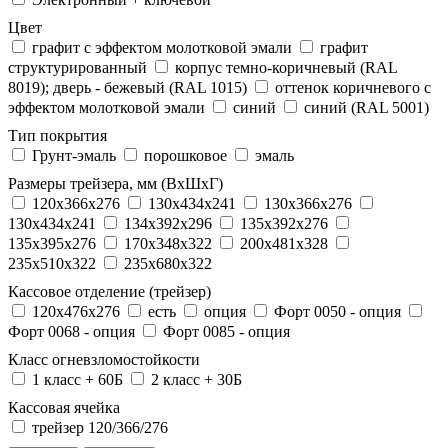
Цвет
графит с эффектом молотковой эмали
графит
структурированный
корпус темно-коричневый (RAL
8019); дверь - бежевый (RAL 1015)
оттенок коричневого с
эффектом молотковой эмали
синий
синий (RAL 5001)
Тип покрытия
Грунт-эмаль
порошковое
эмаль
Размеры трейзера, мм (ВхШхГ)
120x366x276
130x434x241
130х366х276
130х434х241
134x392x296
135x392x276
135x395x276
170x348x322
200x481x328
235x510x322
235x680x322
Кассовое отделение (трейзер)
120х476х276
есть
опция
Форт 0050 - опция
Форт 0068 - опция
Форт 0085 - опция
Класс огневзломостойкости
1 класс + 60Б
2 класс + 30Б
Кассовая ячейка
трейзер 120/366/276