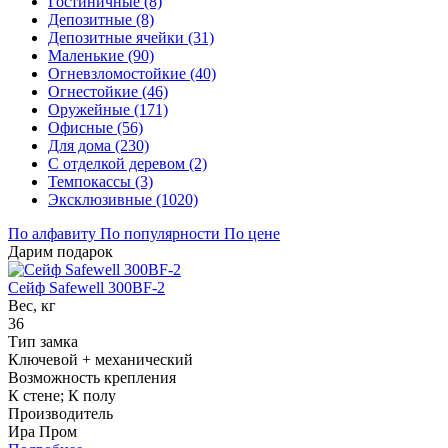
Гостиничные (8)
Депозитные (8)
Депозитные ячейки (31)
Маленькие (90)
Огневзломостойкие (40)
Огнестойкие (46)
Оружейные (171)
Офисные (56)
Для дома (230)
С отделкой деревом (2)
Темпокассы (3)
Эксклюзивные (1020)
По алфавиту
По популярности
По цене
Дарим подарок
Сейф Safewell 300BF-2
Вес, кг
36
Тип замка
Ключевой + механический
Возможность крепления
К стене; К полу
Производитель
Ира Пром