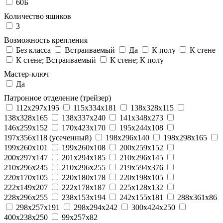
60Б
Количество ящиков
3
Возможность крепления
Без класса
Встраиваемый
Да
К полу
К стене
К стене; Встраиваемый
К стене; К полу
Мастер-ключ
Да
Патронное отделение (трейзер)
112x297x195
115x334x181
138x328x115
138x328x165
138x337x240
141x348x273
146x259x152
170x423x170
195x244x108
197x356x118 (усеченный)
198x296x140
198x298x165
199x260x101
199x260x108
200x259x152
200x297x147
201x294x185
210x296x145
210x296x245
210x296x255
219x594x376
220x170x105
220x180x178
220x198x105
222x149x207
222x178x187
225x128x132
228x296x255
238x153x194
242x155x181
288x361x86
298x257x191
298x294x242
300x424x250
400x238x250
99x257x82