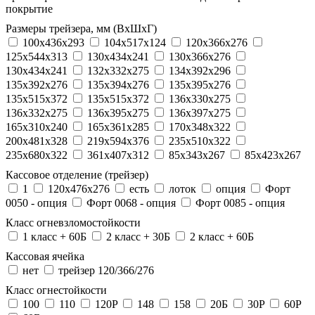
покрытие
Размеры трейзера, мм (ВхШхГ)
100x436x293
104х517х124
120x366x276
125x544x313
130x434x241
130х366х276
130х434х241
132x332x275
134x392x296
135x392x276
135x394x276
135x395x276
135x515x372
135х515х372
136x330x275
136x332x275
136x395x275
136x397x275
165x310x240
165x361x285
170x348x322
200x481x328
219x594x376
235x510x322
235x680x322
361x407x312
85x343x267
85x423x267
Кассовое отделение (трейзер)
1
120х476х276
есть
лоток
опция
Форт
0050 - опция
Форт 0068 - опция
Форт 0085 - опция
Класс огневзломостойкости
1 класс + 60Б
2 класс + 30Б
2 класс + 60Б
Кассовая ячейка
нет
трейзер 120/366/276
Класс огнестойкости
100
110
120P
148
158
20Б
30P
60P