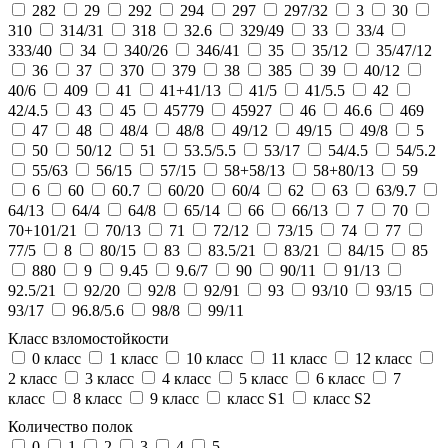
282
29
292
294
297
297/32
3
30
310
314/31
318
32.6
329/49
33
33/4
333/40
34
340/26
346/41
35
35/12
35/47/12
36
37
370
379
38
385
39
40/12
40/6
409
41
41+41/13
41/5
41/5.5
42
42/4.5
43
45
45779
45927
46
46.6
469
47
48
48/4
48/8
49/12
49/15
49/8
5
50
50/12
51
53.5/5.5
53/17
54/4.5
54/5.2
55/63
56/15
57/15
58+58/13
58+80/13
59
6
60
60.7
60/20
60/4
62
63
63/9.7
64/13
64/4
64/8
65/14
66
66/13
7
70
70+101/21
70/13
71
72/12
73/15
74
77
77/5
8
80/15
83
83.5/21
83/21
84/15
85
880
9
9.45
9.6/7
90
90/11
91/13
92.5/21
92/20
92/8
92/91
93
93/10
93/15
93/17
96.8/5.6
98/8
99/11
Класс взломостойкости
0 класс
1 класс
10 класс
11 класс
12 класс
2 класс
3 класс
4 класс
5 класс
6 класс
7
класс
8 класс
9 класс
класс S1
класс S2
Количество полок
0
1
2
3
4
5