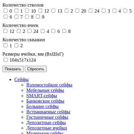
Количество стволов
0
1
10
12
13
2
20
24
3
4
5
6
7
8
9
Количество ячеек
12
2
24
4
6
8
Количество скважин
1
2
Размеры ячейки, мм (ВхШхГ)
104х517х124
Сейфы
Взломостойкие сейфы
Мебельные сейфы
SMART-сейфы
Банковские сейфы
Большие сейфы
Встраиваемые сейфы
Гостиничные сейфы
Депозитные сейфы
Депозитные ячейки
Маленькие сейфы