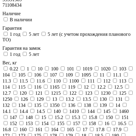
71108434
Наличие
В наличии
Гарантия
1 год
5 лет
5 лет (с учетом прохождения планового
ТО)
Гарантия на замок
1 год
5 лет
Вес, кг
0.22
1
10
100
101
1019
1020
103
104
105
106
107
109
1095
11
11.1
11.3
11.5
11.6
110
1100
111
112
113
114
115
116
1165
119
12
12.2
12.5
12.7
120
121
1215
122
123
1230
125
1250
126
129
13
13.2
13.5
130
131
132
134
135
1350
136
138
139
14
14.1
14.4
14.5
140
1410
144
145
1460
147
148
15
15.2
15.3
15.8
150
151
152
153
154
155
157
158
16
16.5
16.8
160
161
164
165
17
17.8
17.9
172
173
175
178
179
18
18.5
180