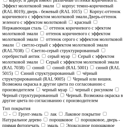
корпус и дверь имеют различные оттенки коричневого.
Эффект молотковой эмали
корпус темно-коричневый
(RAL 8019); дверь - бежевый (RAL 1015)
Корпус-оттенок
коричневого с эффектом молотковой эмали.Дверь-оттенок
зеленого с эффектом молотковой
красный
Нержавеющая сталь
оттенок коричневого с эфектом
молотковой эмали
оттенок коричневого с эффектом
молотковой эмали
оттенок серого с эффектом молотковой
эмали
светло-серый с эффектом молотковой эмали
(RAL7038)
Светло-серый структурированный
серебристый антик
серый муар
Серый с эффектом
молотковой эмали
Серый с эффектом молотковой эмали
(RAL 7038)
синий
синий (RAL 5001)
синий (RAL
5015)
Синий структурированный
чёрный
структурированный (RAL 9005)
Черный или вишня.
Возможна окраска в другие цвета по согласованию с
производителем
черный муар
черный с рисунком
Черный структурированный
Черный. Возможна окраска в
другие цвета по согласованию с производителем
Тип покрытия
-
Грунт-эмаль
лак
Лаковое покрытие
Натуральное дерево
порошковое
порошковое, дверь -
прямая фотопечать
эмаль
Эпоксидное порошковое