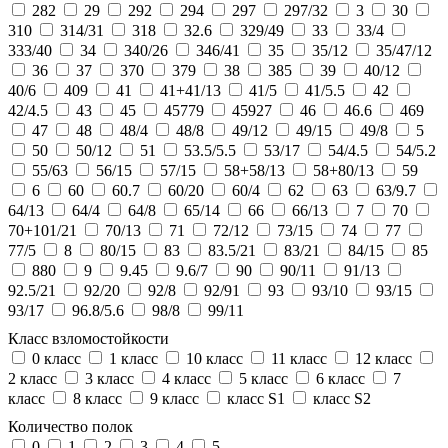
282
29
292
294
297
297/32
3
30
310
314/31
318
32.6
329/49
33
33/4
333/40
34
340/26
346/41
35
35/12
35/47/12
36
37
370
379
38
385
39
40/12
40/6
409
41
41+41/13
41/5
41/5.5
42
42/4.5
43
45
45779
45927
46
46.6
469
47
48
48/4
48/8
49/12
49/15
49/8
5
50
50/12
51
53.5/5.5
53/17
54/4.5
54/5.2
55/63
56/15
57/15
58+58/13
58+80/13
59
6
60
60.7
60/20
60/4
62
63
63/9.7
64/13
64/4
64/8
65/14
66
66/13
7
70
70+101/21
70/13
71
72/12
73/15
74
77
77/5
8
80/15
83
83.5/21
83/21
84/15
85
880
9
9.45
9.6/7
90
90/11
91/13
92.5/21
92/20
92/8
92/91
93
93/10
93/15
93/17
96.8/5.6
98/8
99/11
Класс взломостойкости
0 класс
1 класс
10 класс
11 класс
12 класс
2 класс
3 класс
4 класс
5 класс
6 класс
7
класс
8 класс
9 класс
класс S1
класс S2
Количество полок
0
1
2
3
4
5