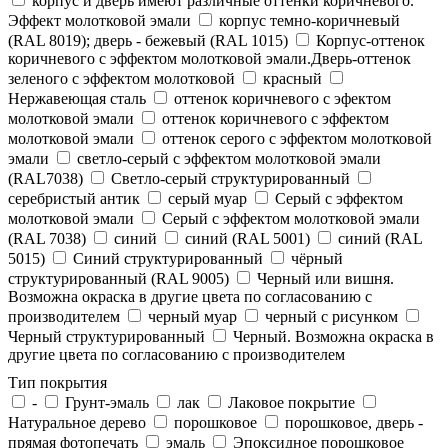
корпус и дверь имеют различные оттенки коричневого.
Эффект молотковой эмали
корпус темно-коричневый
(RAL 8019); дверь - бежевый (RAL 1015)
Корпус-оттенок
коричневого с эффектом молотковой эмали.Дверь-оттенок
зеленого с эффектом молотковой
красный
Нержавеющая сталь
оттенок коричневого с эфектом
молотковой эмали
оттенок коричневого с эффектом
молотковой эмали
оттенок серого с эффектом молотковой
эмали
светло-серый с эффектом молотковой эмали
(RAL7038)
Светло-серый структурированный
серебристый антик
серый муар
Серый с эффектом
молотковой эмали
Серый с эффектом молотковой эмали
(RAL 7038)
синий
синий (RAL 5001)
синий (RAL
5015)
Синий структурированный
чёрный
структурированный (RAL 9005)
Черный или вишня.
Возможна окраска в другие цвета по согласованию с
производителем
черный муар
черный с рисунком
Черный структурированный
Черный. Возможна окраска в
другие цвета по согласованию с производителем
Тип покрытия
-
Грунт-эмаль
лак
Лаковое покрытие
Натуральное дерево
порошковое
порошковое, дверь -
прямая фотопечать
эмаль
Эпоксидное порошковое