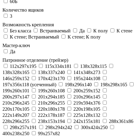
60Б
Количество ящиков
3
Возможность крепления
Без класса
Встраиваемый
Да
К полу
К стене
К стене; Встраиваемый
К стене; К полу
Мастер-ключ
Да
Патронное отделение (трейзер)
112x297x195
115x334x181
138x328x115
138x328x165
138x337x240
141x348x273
146x259x152
170x423x170
195x244x108
197x356x118 (усеченный)
198x296x140
198x298x165
199x260x101
199x260x108
200x259x152
200x297x147
201x294x185
210x296x145
210x296x245
210x296x255
219x594x376
220x170x105
220x180x178
220x198x105
222x149x207
222x178x187
225x128x132
228x296x255
238x153x194
242x155x181
288x361x86
298x257x191
298x294x242
300x424x250
400x238x250
99x257x82