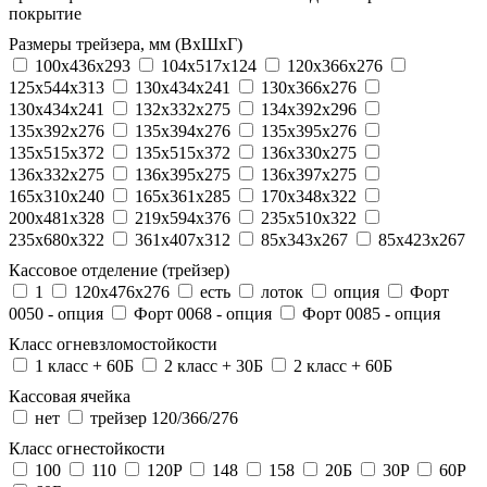
покрытие
Размеры трейзера, мм (ВхШхГ)
100x436x293
104х517х124
120x366x276
125x544x313
130x434x241
130х366х276
130х434х241
132x332x275
134x392x296
135x392x276
135x394x276
135x395x276
135x515x372
135х515х372
136x330x275
136x332x275
136x395x275
136x397x275
165x310x240
165x361x285
170x348x322
200x481x328
219x594x376
235x510x322
235x680x322
361x407x312
85x343x267
85x423x267
Кассовое отделение (трейзер)
1
120х476х276
есть
лоток
опция
Форт
0050 - опция
Форт 0068 - опция
Форт 0085 - опция
Класс огневзломостойкости
1 класс + 60Б
2 класс + 30Б
2 класс + 60Б
Кассовая ячейка
нет
трейзер 120/366/276
Класс огнестойкости
100
110
120P
148
158
20Б
30P
60P