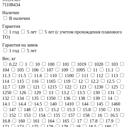
71108434
Наличие
В наличии
Гарантия
1 год
5 лет
5 лет (с учетом прохождения планового
ТО)
Гарантия на замок
1 год
5 лет
Вес, кг
0.22
1
10
100
101
1019
1020
103
104
105
106
107
109
1095
11
11.1
11.3
11.5
11.6
110
1100
111
112
113
114
115
116
1165
119
12
12.2
12.5
12.7
120
121
1215
122
123
1230
125
1250
126
129
13
13.2
13.5
130
131
132
134
135
1350
136
138
139
14
14.1
14.4
14.5
140
1410
144
145
1460
147
148
15
15.2
15.3
15.8
150
151
152
153
154
155
157
158
16
16.5
16.8
160
161
164
165
17
17.8
17.9
172
173
175
178
179
18
18.5
180