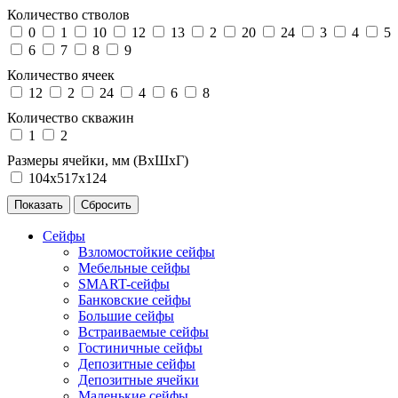
Количество стволов
0
1
10
12
13
2
20
24
3
4
5
6
7
8
9
Количество ячеек
12
2
24
4
6
8
Количество скважин
1
2
Размеры ячейки, мм (ВхШхГ)
104х517х124
Сейфы
Взломостойкие сейфы
Мебельные сейфы
SMART-сейфы
Банковские сейфы
Большие сейфы
Встраиваемые сейфы
Гостиничные сейфы
Депозитные сейфы
Депозитные ячейки
Маленькие сейфы