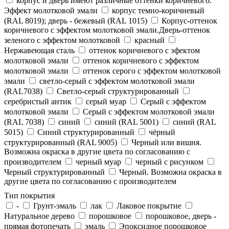
корпус и дверь имеют различные оттенки коричневого.
Эффект молотковой эмали
корпус темно-коричневый
(RAL 8019); дверь - бежевый (RAL 1015)
Корпус-оттенок
коричневого с эффектом молотковой эмали.Дверь-оттенок
зеленого с эффектом молотковой
красный
Нержавеющая сталь
оттенок коричневого с эфектом
молотковой эмали
оттенок коричневого с эффектом
молотковой эмали
оттенок серого с эффектом молотковой
эмали
светло-серый с эффектом молотковой эмали
(RAL7038)
Светло-серый структурированный
серебристый антик
серый муар
Серый с эффектом
молотковой эмали
Серый с эффектом молотковой эмали
(RAL 7038)
синий
синий (RAL 5001)
синий (RAL
5015)
Синий структурированный
чёрный
структурированный (RAL 9005)
Черный или вишня.
Возможна окраска в другие цвета по согласованию с
производителем
черный муар
черный с рисунком
Черный структурированный
Черный. Возможна окраска в
другие цвета по согласованию с производителем
Тип покрытия
-
Грунт-эмаль
лак
Лаковое покрытие
Натуральное дерево
порошковое
порошковое, дверь -
прямая фотопечать
эмаль
Эпоксидное порошковое