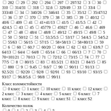
282
29
292
294
297
297/32
3
30
310
314/31
318
32.6
329/49
33
33/4
333/40
34
340/26
346/41
35
35/12
35/47/12
36
37
370
379
38
385
39
40/12
40/6
409
41
41+41/13
41/5
41/5.5
42
42/4.5
43
45
45779
45927
46
46.6
469
47
48
48/4
48/8
49/12
49/15
49/8
5
50
50/12
51
53.5/5.5
53/17
54/4.5
54/5.2
55/63
56/15
57/15
58+58/13
58+80/13
59
6
60
60.7
60/20
60/4
62
63
63/9.7
64/13
64/4
64/8
65/14
66
66/13
7
70
70+101/21
70/13
71
72/12
73/15
74
77
77/5
8
80/15
83
83.5/21
83/21
84/15
85
880
9
9.45
9.6/7
90
90/11
91/13
92.5/21
92/20
92/8
92/91
93
93/10
93/15
93/17
96.8/5.6
98/8
99/11
Класс взломостойкости
0 класс
1 класс
10 класс
11 класс
12 класс
2 класс
3 класс
4 класс
5 класс
6 класс
7
класс
8 класс
9 класс
класс S1
класс S2
Количество полок
0
1
2
3
4
5