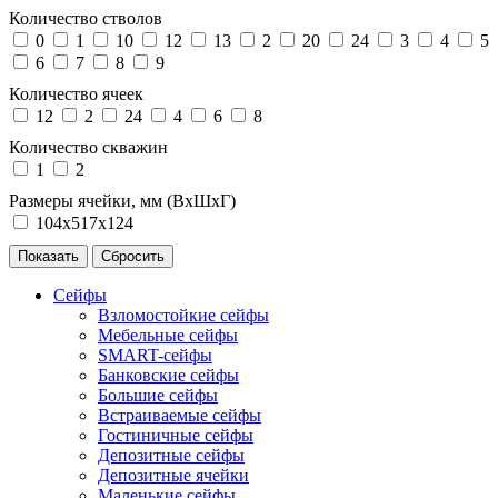
Количество стволов
0
1
10
12
13
2
20
24
3
4
5
6
7
8
9
Количество ячеек
12
2
24
4
6
8
Количество скважин
1
2
Размеры ячейки, мм (ВхШхГ)
104х517х124
Сейфы
Взломостойкие сейфы
Мебельные сейфы
SMART-сейфы
Банковские сейфы
Большие сейфы
Встраиваемые сейфы
Гостиничные сейфы
Депозитные сейфы
Депозитные ячейки
Маленькие сейфы