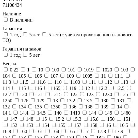
71108434
Наличие
В наличии
Гарантия
1 год
5 лет
5 лет (с учетом прохождения планового
ТО)
Гарантия на замок
1 год
5 лет
Вес, кг
0.22
1
10
100
101
1019
1020
103
104
105
106
107
109
1095
11
11.1
11.3
11.5
11.6
110
1100
111
112
113
114
115
116
1165
119
12
12.2
12.5
12.7
120
121
1215
122
123
1230
125
1250
126
129
13
13.2
13.5
130
131
132
134
135
1350
136
138
139
14
14.1
14.4
14.5
140
1410
144
145
1460
147
148
15
15.2
15.3
15.8
150
151
152
153
154
155
157
158
16
16.5
16.8
160
161
164
165
17
17.8
17.9
172
173
175
178
179
18
18.5
180