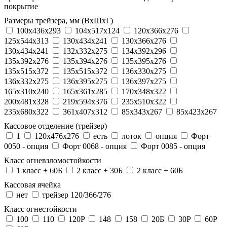
покрытие
Размеры трейзера, мм (ВхШхГ)
100x436x293
104х517х124
120x366x276
125x544x313
130x434x241
130х366х276
130х434х241
132x332x275
134x392x296
135x392x276
135x394x276
135x395x276
135x515x372
135х515х372
136x330x275
136x332x275
136x395x275
136x397x275
165x310x240
165x361x285
170x348x322
200x481x328
219x594x376
235x510x322
235x680x322
361x407x312
85x343x267
85x423x267
Кассовое отделение (трейзер)
1
120х476х276
есть
лоток
опция
Форт
0050 - опция
Форт 0068 - опция
Форт 0085 - опция
Класс огневзломостойкости
1 класс + 60Б
2 класс + 30Б
2 класс + 60Б
Кассовая ячейка
нет
трейзер 120/366/276
Класс огнестойкости
100
110
120P
148
158
20Б
30P
60P