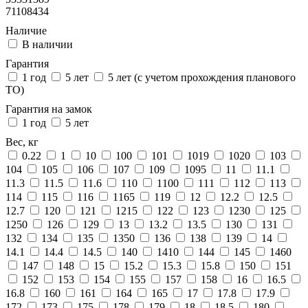
71108434
Наличие
В наличии
Гарантия
1 год
5 лет
5 лет (с учетом прохождения планового
ТО)
Гарантия на замок
1 год
5 лет
Вес, кг
0.22
1
10
100
101
1019
1020
103
104
105
106
107
109
1095
11
11.1
11.3
11.5
11.6
110
1100
111
112
113
114
115
116
1165
119
12
12.2
12.5
12.7
120
121
1215
122
123
1230
125
1250
126
129
13
13.2
13.5
130
131
132
134
135
1350
136
138
139
14
14.1
14.4
14.5
140
1410
144
145
1460
147
148
15
15.2
15.3
15.8
150
151
152
153
154
155
157
158
16
16.5
16.8
160
161
164
165
17
17.8
17.9
172
173
175
178
179
18
18.5
180