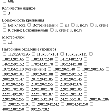
60Б
Количество ящиков
3
Возможность крепления
Без класса
Встраиваемый
Да
К полу
К стене
К стене; Встраиваемый
К стене; К полу
Мастер-ключ
Да
Патронное отделение (трейзер)
112x297x195
115x334x181
138x328x115
138x328x165
138x337x240
141x348x273
146x259x152
170x423x170
195x244x108
197x356x118 (усеченный)
198x296x140
198x298x165
199x260x101
199x260x108
200x259x152
200x297x147
201x294x185
210x296x145
210x296x245
210x296x255
219x594x376
220x170x105
220x180x178
220x198x105
222x149x207
222x178x187
225x128x132
228x296x255
238x153x194
242x155x181
288x361x86
298x257x191
298x294x242
300x424x250
400x238x250
99x257x82