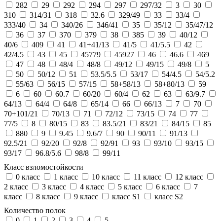
282
29
292
294
297
297/32
3
30
310
314/31
318
32.6
329/49
33
33/4
333/40
34
340/26
346/41
35
35/12
35/47/12
36
37
370
379
38
385
39
40/12
40/6
409
41
41+41/13
41/5
41/5.5
42
42/4.5
43
45
45779
45927
46
46.6
469
47
48
48/4
48/8
49/12
49/15
49/8
5
50
50/12
51
53.5/5.5
53/17
54/4.5
54/5.2
55/63
56/15
57/15
58+58/13
58+80/13
59
6
60
60.7
60/20
60/4
62
63
63/9.7
64/13
64/4
64/8
65/14
66
66/13
7
70
70+101/21
70/13
71
72/12
73/15
74
77
77/5
8
80/15
83
83.5/21
83/21
84/15
85
880
9
9.45
9.6/7
90
90/11
91/13
92.5/21
92/20
92/8
92/91
93
93/10
93/15
93/17
96.8/5.6
98/8
99/11
Класс взломостойкости
0 класс
1 класс
10 класс
11 класс
12 класс
2 класс
3 класс
4 класс
5 класс
6 класс
7
класс
8 класс
9 класс
класс S1
класс S2
Количество полок
0
1
2
3
4
5