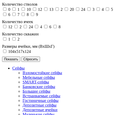
Количество стволов
0
1
10
12
13
2
20
24
3
4
5
6
7
8
9
Количество ячеек
12
2
24
4
6
8
Количество скважин
1
2
Размеры ячейки, мм (ВхШхГ)
104х517х124
Сейфы
Взломостойкие сейфы
Мебельные сейфы
SMART-сейфы
Банковские сейфы
Большие сейфы
Встраиваемые сейфы
Гостиничные сейфы
Депозитные сейфы
Депозитные ячейки
Маленькие сейфы