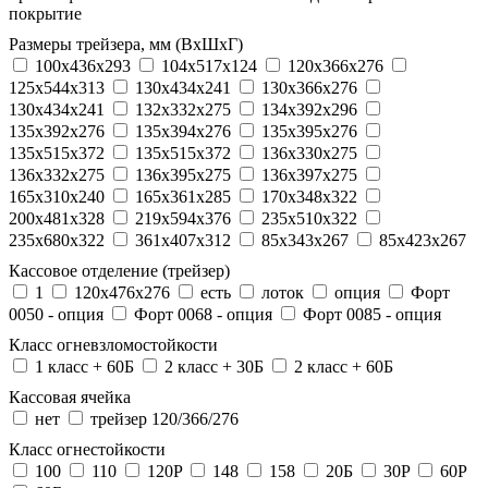
покрытие
Размеры трейзера, мм (ВхШхГ)
100x436x293
104х517х124
120x366x276
125x544x313
130x434x241
130х366х276
130х434х241
132x332x275
134x392x296
135x392x276
135x394x276
135x395x276
135x515x372
135х515х372
136x330x275
136x332x275
136x395x275
136x397x275
165x310x240
165x361x285
170x348x322
200x481x328
219x594x376
235x510x322
235x680x322
361x407x312
85x343x267
85x423x267
Кассовое отделение (трейзер)
1
120х476х276
есть
лоток
опция
Форт
0050 - опция
Форт 0068 - опция
Форт 0085 - опция
Класс огневзломостойкости
1 класс + 60Б
2 класс + 30Б
2 класс + 60Б
Кассовая ячейка
нет
трейзер 120/366/276
Класс огнестойкости
100
110
120P
148
158
20Б
30P
60P