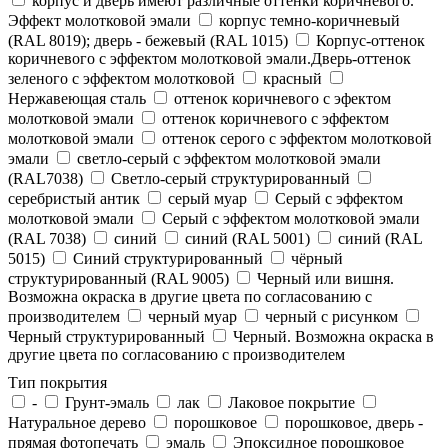
корпус и дверь имеют различные оттенки коричневого.
Эффект молотковой эмали
корпус темно-коричневый
(RAL 8019); дверь - бежевый (RAL 1015)
Корпус-оттенок
коричневого с эффектом молотковой эмали.Дверь-оттенок
зеленого с эффектом молотковой
красный
Нержавеющая сталь
оттенок коричневого с эфектом
молотковой эмали
оттенок коричневого с эффектом
молотковой эмали
оттенок серого с эффектом молотковой
эмали
светло-серый с эффектом молотковой эмали
(RAL7038)
Светло-серый структурированный
серебристый антик
серый муар
Серый с эффектом
молотковой эмали
Серый с эффектом молотковой эмали
(RAL 7038)
синий
синий (RAL 5001)
синий (RAL
5015)
Синий структурированный
чёрный
структурированный (RAL 9005)
Черный или вишня.
Возможна окраска в другие цвета по согласованию с
производителем
черный муар
черный с рисунком
Черный структурированный
Черный. Возможна окраска в
другие цвета по согласованию с производителем
Тип покрытия
-
Грунт-эмаль
лак
Лаковое покрытие
Натуральное дерево
порошковое
порошковое, дверь -
прямая фотопечать
эмаль
Эпоксидное порошковое