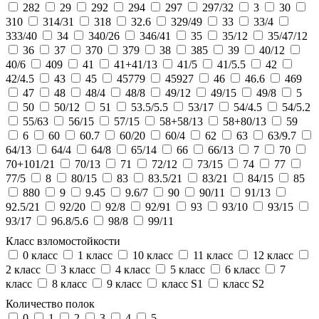
282
29
292
294
297
297/32
3
30
310
314/31
318
32.6
329/49
33
33/4
333/40
34
340/26
346/41
35
35/12
35/47/12
36
37
370
379
38
385
39
40/12
40/6
409
41
41+41/13
41/5
41/5.5
42
42/4.5
43
45
45779
45927
46
46.6
469
47
48
48/4
48/8
49/12
49/15
49/8
5
50
50/12
51
53.5/5.5
53/17
54/4.5
54/5.2
55/63
56/15
57/15
58+58/13
58+80/13
59
6
60
60.7
60/20
60/4
62
63
63/9.7
64/13
64/4
64/8
65/14
66
66/13
7
70
70+101/21
70/13
71
72/12
73/15
74
77
77/5
8
80/15
83
83.5/21
83/21
84/15
85
880
9
9.45
9.6/7
90
90/11
91/13
92.5/21
92/20
92/8
92/91
93
93/10
93/15
93/17
96.8/5.6
98/8
99/11
Класс взломостойкости
0 класс
1 класс
10 класс
11 класс
12 класс
2 класс
3 класс
4 класс
5 класс
6 класс
7
класс
8 класс
9 класс
класс S1
класс S2
Количество полок
0
1
2
3
4
5