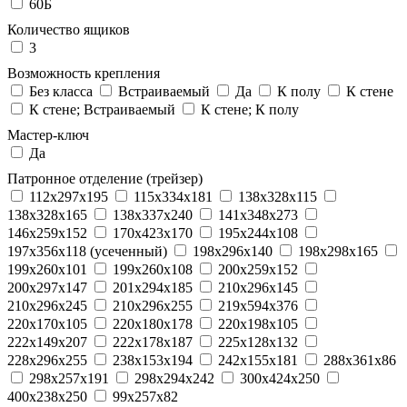
60Б
Количество ящиков
3
Возможность крепления
Без класса
Встраиваемый
Да
К полу
К стене
К стене; Встраиваемый
К стене; К полу
Мастер-ключ
Да
Патронное отделение (трейзер)
112x297x195
115x334x181
138x328x115
138x328x165
138x337x240
141x348x273
146x259x152
170x423x170
195x244x108
197x356x118 (усеченный)
198x296x140
198x298x165
199x260x101
199x260x108
200x259x152
200x297x147
201x294x185
210x296x145
210x296x245
210x296x255
219x594x376
220x170x105
220x180x178
220x198x105
222x149x207
222x178x187
225x128x132
228x296x255
238x153x194
242x155x181
288x361x86
298x257x191
298x294x242
300x424x250
400x238x250
99x257x82