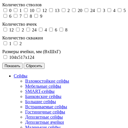
Количество стволов
0
1
10
12
13
2
20
24
3
4
5
6
7
8
9
Количество ячеек
12
2
24
4
6
8
Количество скважин
1
2
Размеры ячейки, мм (ВхШхГ)
104х517х124
Сейфы
Взломостойкие сейфы
Мебельные сейфы
SMART-сейфы
Банковские сейфы
Большие сейфы
Встраиваемые сейфы
Гостиничные сейфы
Депозитные сейфы
Депозитные ячейки
Маленькие сейфы