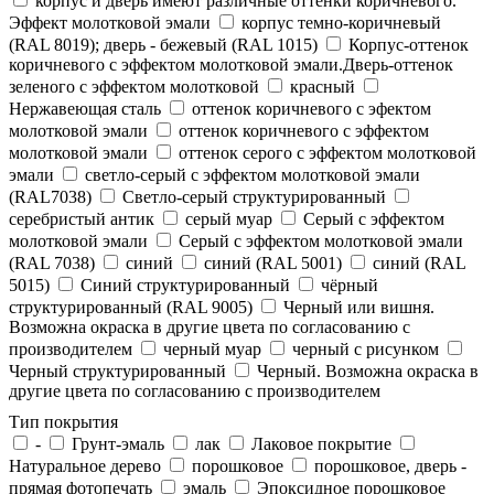
корпус и дверь имеют различные оттенки коричневого.
Эффект молотковой эмали
корпус темно-коричневый
(RAL 8019); дверь - бежевый (RAL 1015)
Корпус-оттенок
коричневого с эффектом молотковой эмали.Дверь-оттенок
зеленого с эффектом молотковой
красный
Нержавеющая сталь
оттенок коричневого с эфектом
молотковой эмали
оттенок коричневого с эффектом
молотковой эмали
оттенок серого с эффектом молотковой
эмали
светло-серый с эффектом молотковой эмали
(RAL7038)
Светло-серый структурированный
серебристый антик
серый муар
Серый с эффектом
молотковой эмали
Серый с эффектом молотковой эмали
(RAL 7038)
синий
синий (RAL 5001)
синий (RAL
5015)
Синий структурированный
чёрный
структурированный (RAL 9005)
Черный или вишня.
Возможна окраска в другие цвета по согласованию с
производителем
черный муар
черный с рисунком
Черный структурированный
Черный. Возможна окраска в
другие цвета по согласованию с производителем
Тип покрытия
-
Грунт-эмаль
лак
Лаковое покрытие
Натуральное дерево
порошковое
порошковое, дверь -
прямая фотопечать
эмаль
Эпоксидное порошковое