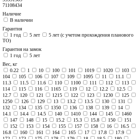
71108434
Наличие
В наличии
Гарантия
1 год
5 лет
5 лет (с учетом прохождения планового
ТО)
Гарантия на замок
1 год
5 лет
Вес, кг
0.22
1
10
100
101
1019
1020
103
104
105
106
107
109
1095
11
11.1
11.3
11.5
11.6
110
1100
111
112
113
114
115
116
1165
119
12
12.2
12.5
12.7
120
121
1215
122
123
1230
125
1250
126
129
13
13.2
13.5
130
131
132
134
135
1350
136
138
139
14
14.1
14.4
14.5
140
1410
144
145
1460
147
148
15
15.2
15.3
15.8
150
151
152
153
154
155
157
158
16
16.5
16.8
160
161
164
165
17
17.8
17.9
172
173
175
178
179
18
18.5
180