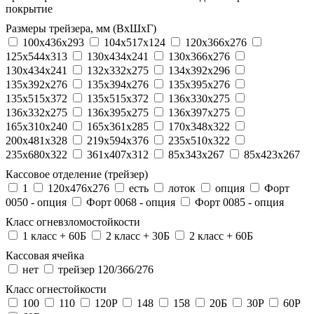
покрытие
Размеры трейзера, мм (ВхШхГ)
100x436x293
104х517х124
120x366x276
125x544x313
130x434x241
130х366х276
130х434х241
132x332x275
134x392x296
135x392x276
135x394x276
135x395x276
135x515x372
135х515х372
136x330x275
136x332x275
136x395x275
136x397x275
165x310x240
165x361x285
170x348x322
200x481x328
219x594x376
235x510x322
235x680x322
361x407x312
85x343x267
85x423x267
Кассовое отделение (трейзер)
1
120х476х276
есть
лоток
опция
Форт
0050 - опция
Форт 0068 - опция
Форт 0085 - опция
Класс огневзломостойкости
1 класс + 60Б
2 класс + 30Б
2 класс + 60Б
Кассовая ячейка
нет
трейзер 120/366/276
Класс огнестойкости
100
110
120P
148
158
20Б
30P
60P