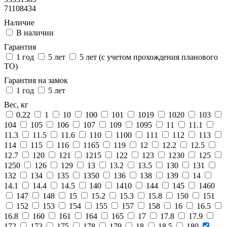
71108434
Наличие
В наличии
Гарантия
1 год
5 лет
5 лет (с учетом прохождения планового
ТО)
Гарантия на замок
1 год
5 лет
Вес, кг
0.22
1
10
100
101
1019
1020
103
104
105
106
107
109
1095
11
11.1
11.3
11.5
11.6
110
1100
111
112
113
114
115
116
1165
119
12
12.2
12.5
12.7
120
121
1215
122
123
1230
125
1250
126
129
13
13.2
13.5
130
131
132
134
135
1350
136
138
139
14
14.1
14.4
14.5
140
1410
144
145
1460
147
148
15
15.2
15.3
15.8
150
151
152
153
154
155
157
158
16
16.5
16.8
160
161
164
165
17
17.8
17.9
172
173
175
178
179
18
18.5
180