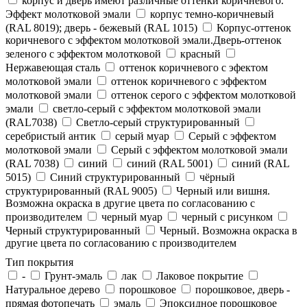
корпус и дверь имеют различные оттенки коричневого.
Эффект молотковой эмали
корпус темно-коричневый
(RAL 8019); дверь - бежевый (RAL 1015)
Корпус-оттенок
коричневого с эффектом молотковой эмали.Дверь-оттенок
зеленого с эффектом молотковой
красный
Нержавеющая сталь
оттенок коричневого с эфектом
молотковой эмали
оттенок коричневого с эффектом
молотковой эмали
оттенок серого с эффектом молотковой
эмали
светло-серый с эффектом молотковой эмали
(RAL7038)
Светло-серый структурированный
серебристый антик
серый муар
Серый с эффектом
молотковой эмали
Серый с эффектом молотковой эмали
(RAL 7038)
синий
синий (RAL 5001)
синий (RAL
5015)
Синий структурированный
чёрный
структурированный (RAL 9005)
Черный или вишня.
Возможна окраска в другие цвета по согласованию с
производителем
черный муар
черный с рисунком
Черный структурированный
Черный. Возможна окраска в
другие цвета по согласованию с производителем
Тип покрытия
-
Грунт-эмаль
лак
Лаковое покрытие
Натуральное дерево
порошковое
порошковое, дверь -
прямая фотопечать
эмаль
Эпоксидное порошковое