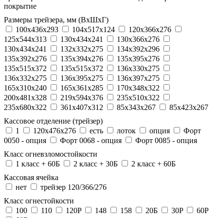
покрытие
Размеры трейзера, мм (ВхШхГ)
100x436x293
104х517х124
120x366x276
125x544x313
130x434x241
130х366х276
130х434х241
132x332x275
134x392x296
135x392x276
135x394x276
135x395x276
135x515x372
135х515х372
136x330x275
136x332x275
136x395x275
136x397x275
165x310x240
165x361x285
170x348x322
200x481x328
219x594x376
235x510x322
235x680x322
361x407x312
85x343x267
85x423x267
Кассовое отделение (трейзер)
1
120х476х276
есть
лоток
опция
Форт
0050 - опция
Форт 0068 - опция
Форт 0085 - опция
Класс огневзломостойкости
1 класс + 60Б
2 класс + 30Б
2 класс + 60Б
Кассовая ячейка
нет
трейзер 120/366/276
Класс огнестойкости
100
110
120P
148
158
20Б
30P
60P