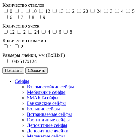
Количество стволов
0
1
10
12
13
2
20
24
3
4
5
6
7
8
9
Количество ячеек
12
2
24
4
6
8
Количество скважин
1
2
Размеры ячейки, мм (ВхШхГ)
104х517х124
Сейфы
Взломостойкие сейфы
Мебельные сейфы
SMART-сейфы
Банковские сейфы
Большие сейфы
Встраиваемые сейфы
Гостиничные сейфы
Депозитные сейфы
Депозитные ячейки
Маленькие сейфы