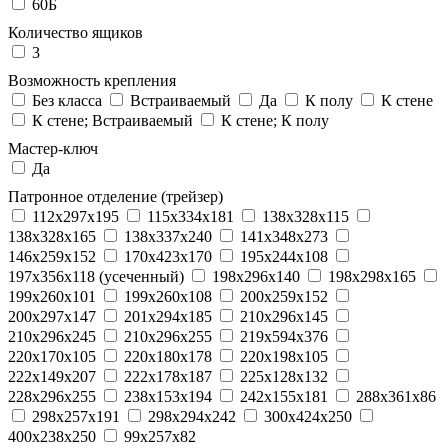
60Б
Количество ящиков
3
Возможность крепления
Без класса
Встраиваемый
Да
К полу
К стене
К стене; Встраиваемый
К стене; К полу
Мастер-ключ
Да
Патронное отделение (трейзер)
112x297x195
115x334x181
138x328x115
138x328x165
138x337x240
141x348x273
146x259x152
170x423x170
195x244x108
197x356x118 (усеченный)
198x296x140
198x298x165
199x260x101
199x260x108
200x259x152
200x297x147
201x294x185
210x296x145
210x296x245
210x296x255
219x594x376
220x170x105
220x180x178
220x198x105
222x149x207
222x178x187
225x128x132
228x296x255
238x153x194
242x155x181
288x361x86
298x257x191
298x294x242
300x424x250
400x238x250
99x257x82