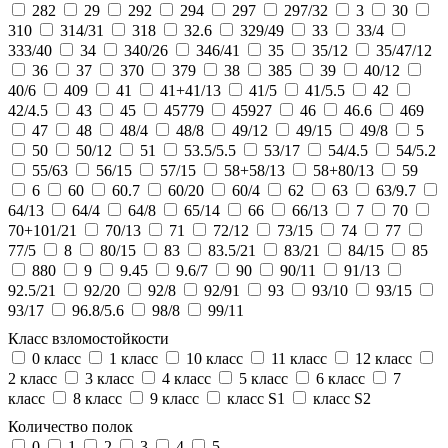
282
29
292
294
297
297/32
3
30
310
314/31
318
32.6
329/49
33
33/4
333/40
34
340/26
346/41
35
35/12
35/47/12
36
37
370
379
38
385
39
40/12
40/6
409
41
41+41/13
41/5
41/5.5
42
42/4.5
43
45
45779
45927
46
46.6
469
47
48
48/4
48/8
49/12
49/15
49/8
5
50
50/12
51
53.5/5.5
53/17
54/4.5
54/5.2
55/63
56/15
57/15
58+58/13
58+80/13
59
6
60
60.7
60/20
60/4
62
63
63/9.7
64/13
64/4
64/8
65/14
66
66/13
7
70
70+101/21
70/13
71
72/12
73/15
74
77
77/5
8
80/15
83
83.5/21
83/21
84/15
85
880
9
9.45
9.6/7
90
90/11
91/13
92.5/21
92/20
92/8
92/91
93
93/10
93/15
93/17
96.8/5.6
98/8
99/11
Класс взломостойкости
0 класс
1 класс
10 класс
11 класс
12 класс
2 класс
3 класс
4 класс
5 класс
6 класс
7
класс
8 класс
9 класс
класс S1
класс S2
Количество полок
0
1
2
3
4
5