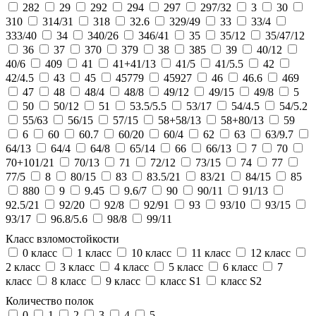
282
29
292
294
297
297/32
3
30
310
314/31
318
32.6
329/49
33
33/4
333/40
34
340/26
346/41
35
35/12
35/47/12
36
37
370
379
38
385
39
40/12
40/6
409
41
41+41/13
41/5
41/5.5
42
42/4.5
43
45
45779
45927
46
46.6
469
47
48
48/4
48/8
49/12
49/15
49/8
5
50
50/12
51
53.5/5.5
53/17
54/4.5
54/5.2
55/63
56/15
57/15
58+58/13
58+80/13
59
6
60
60.7
60/20
60/4
62
63
63/9.7
64/13
64/4
64/8
65/14
66
66/13
7
70
70+101/21
70/13
71
72/12
73/15
74
77
77/5
8
80/15
83
83.5/21
83/21
84/15
85
880
9
9.45
9.6/7
90
90/11
91/13
92.5/21
92/20
92/8
92/91
93
93/10
93/15
93/17
96.8/5.6
98/8
99/11
Класс взломостойкости
0 класс
1 класс
10 класс
11 класс
12 класс
2 класс
3 класс
4 класс
5 класс
6 класс
7
класс
8 класс
9 класс
класс S1
класс S2
Количество полок
0
1
2
3
4
5