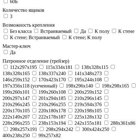
60Б
Количество ящиков
3
Возможность крепления
Без класса
Встраиваемый
Да
К полу
К стене
К стене; Встраиваемый
К стене; К полу
Мастер-ключ
Да
Патронное отделение (трейзер)
112x297x195
115x334x181
138x328x115
138x328x165
138x337x240
141x348x273
146x259x152
170x423x170
195x244x108
197x356x118 (усеченный)
198x296x140
198x298x165
199x260x101
199x260x108
200x259x152
200x297x147
201x294x185
210x296x145
210x296x245
210x296x255
219x594x376
220x170x105
220x180x178
220x198x105
222x149x207
222x178x187
225x128x132
228x296x255
238x153x194
242x155x181
288x361x86
298x257x191
298x294x242
300x424x250
400x238x250
99x257x82