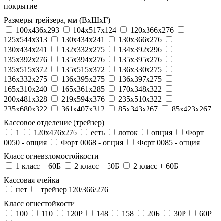
покрытие
Размеры трейзера, мм (ВхШхГ)
100x436x293
104х517х124
120x366x276
125x544x313
130x434x241
130х366х276
130х434х241
132x332x275
134x392x296
135x392x276
135x394x276
135x395x276
135x515x372
135х515х372
136x330x275
136x332x275
136x395x275
136x397x275
165x310x240
165x361x285
170x348x322
200x481x328
219x594x376
235x510x322
235x680x322
361x407x312
85x343x267
85x423x267
Кассовое отделение (трейзер)
1
120х476х276
есть
лоток
опция
Форт
0050 - опция
Форт 0068 - опция
Форт 0085 - опция
Класс огневзломостойкости
1 класс + 60Б
2 класс + 30Б
2 класс + 60Б
Кассовая ячейка
нет
трейзер 120/366/276
Класс огнестойкости
100
110
120P
148
158
20Б
30P
60P