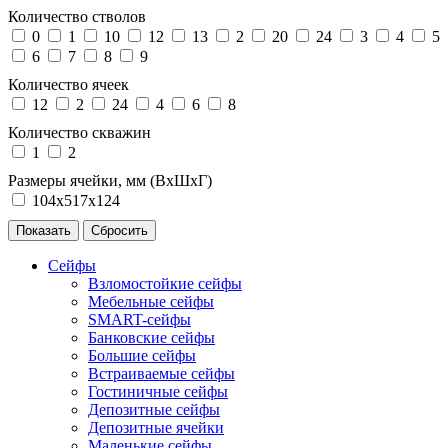
Количество стволов
0
1
10
12
13
2
20
24
3
4
5
6
7
8
9
Количество ячеек
12
2
24
4
6
8
Количество скважин
1
2
Размеры ячейки, мм (ВхШхГ)
104х517х124
Сейфы
Взломостойкие сейфы
Мебельные сейфы
SMART-сейфы
Банковские сейфы
Большие сейфы
Встраиваемые сейфы
Гостиничные сейфы
Депозитные сейфы
Депозитные ячейки
Маленькие сейфы