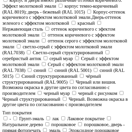
корпус и дверь имеют различные оттенки коричневого.
Эффект молотковой эмали
корпус темно-коричневый
(RAL 8019); дверь - бежевый (RAL 1015)
Корпус-оттенок
коричневого с эффектом молотковой эмали.Дверь-оттенок
зеленого с эффектом молотковой
красный
Нержавеющая сталь
оттенок коричневого с эфектом
молотковой эмали
оттенок коричневого с эффектом
молотковой эмали
оттенок серого с эффектом молотковой
эмали
светло-серый с эффектом молотковой эмали
(RAL7038)
Светло-серый структурированный
серебристый антик
серый муар
Серый с эффектом
молотковой эмали
Серый с эффектом молотковой эмали
(RAL 7038)
синий
синий (RAL 5001)
синий (RAL
5015)
Синий структурированный
чёрный
структурированный (RAL 9005)
Черный или вишня.
Возможна окраска в другие цвета по согласованию с
производителем
черный муар
черный с рисунком
Черный структурированный
Черный. Возможна окраска в
другие цвета по согласованию с производителем
Тип покрытия
-
Грунт-эмаль
лак
Лаковое покрытие
Натуральное дерево
порошковое
порошковое, дверь -
прямая фотопечать
эмаль
Эпоксидное порошковое