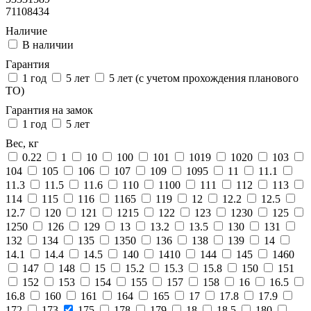
71108434
Наличие
В наличии
Гарантия
1 год
5 лет
5 лет (с учетом прохождения планового
ТО)
Гарантия на замок
1 год
5 лет
Вес, кг
0.22
1
10
100
101
1019
1020
103
104
105
106
107
109
1095
11
11.1
11.3
11.5
11.6
110
1100
111
112
113
114
115
116
1165
119
12
12.2
12.5
12.7
120
121
1215
122
123
1230
125
1250
126
129
13
13.2
13.5
130
131
132
134
135
1350
136
138
139
14
14.1
14.4
14.5
140
1410
144
145
1460
147
148
15
15.2
15.3
15.8
150
151
152
153
154
155
157
158
16
16.5
16.8
160
161
164
165
17
17.8
17.9
172
173
175
178
179
18
18.5
180