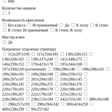
60Б
Количество ящиков
3
Возможность крепления
Без класса
Встраиваемый
Да
К полу
К стене
К стене; Встраиваемый
К стене; К полу
Мастер-ключ
Да
Патронное отделение (трейзер)
112x297x195
115x334x181
138x328x115
138x328x165
138x337x240
141x348x273
146x259x152
170x423x170
195x244x108
197x356x118 (усеченный)
198x296x140
198x298x165
199x260x101
199x260x108
200x259x152
200x297x147
201x294x185
210x296x145
210x296x245
210x296x255
219x594x376
220x170x105
220x180x178
220x198x105
222x149x207
222x178x187
225x128x132
228x296x255
238x153x194
242x155x181
288x361x86
298x257x191
298x294x242
300x424x250
400x238x250
99x257x82