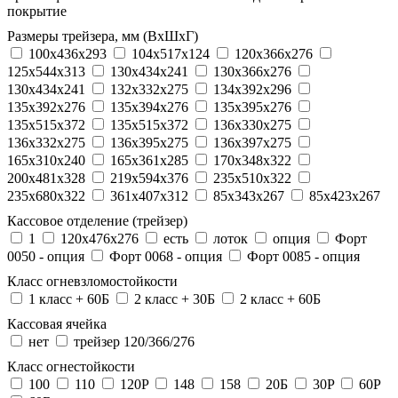
покрытие
Размеры трейзера, мм (ВхШхГ)
100x436x293
104х517х124
120x366x276
125x544x313
130x434x241
130х366х276
130х434х241
132x332x275
134x392x296
135x392x276
135x394x276
135x395x276
135x515x372
135х515х372
136x330x275
136x332x275
136x395x275
136x397x275
165x310x240
165x361x285
170x348x322
200x481x328
219x594x376
235x510x322
235x680x322
361x407x312
85x343x267
85x423x267
Кассовое отделение (трейзер)
1
120х476х276
есть
лоток
опция
Форт
0050 - опция
Форт 0068 - опция
Форт 0085 - опция
Класс огневзломостойкости
1 класс + 60Б
2 класс + 30Б
2 класс + 60Б
Кассовая ячейка
нет
трейзер 120/366/276
Класс огнестойкости
100
110
120P
148
158
20Б
30P
60P