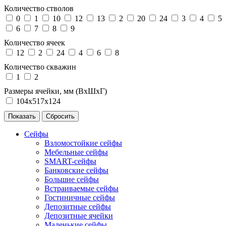
Количество стволов
0
1
10
12
13
2
20
24
3
4
5
6
7
8
9
Количество ячеек
12
2
24
4
6
8
Количество скважин
1
2
Размеры ячейки, мм (ВхШхГ)
104х517х124
Сейфы
Взломостойкие сейфы
Мебельные сейфы
SMART-сейфы
Банковские сейфы
Большие сейфы
Встраиваемые сейфы
Гостиничные сейфы
Депозитные сейфы
Депозитные ячейки
Маленькие сейфы