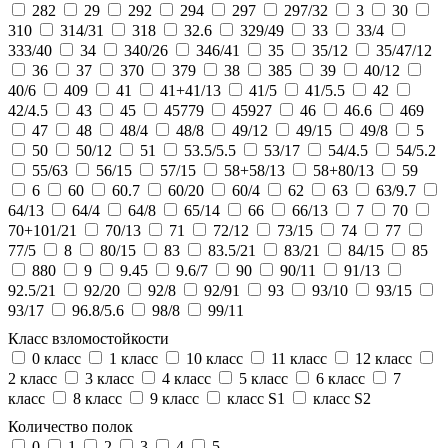
282
29
292
294
297
297/32
3
30
310
314/31
318
32.6
329/49
33
33/4
333/40
34
340/26
346/41
35
35/12
35/47/12
36
37
370
379
38
385
39
40/12
40/6
409
41
41+41/13
41/5
41/5.5
42
42/4.5
43
45
45779
45927
46
46.6
469
47
48
48/4
48/8
49/12
49/15
49/8
5
50
50/12
51
53.5/5.5
53/17
54/4.5
54/5.2
55/63
56/15
57/15
58+58/13
58+80/13
59
6
60
60.7
60/20
60/4
62
63
63/9.7
64/13
64/4
64/8
65/14
66
66/13
7
70
70+101/21
70/13
71
72/12
73/15
74
77
77/5
8
80/15
83
83.5/21
83/21
84/15
85
880
9
9.45
9.6/7
90
90/11
91/13
92.5/21
92/20
92/8
92/91
93
93/10
93/15
93/17
96.8/5.6
98/8
99/11
Класс взломостойкости
0 класс
1 класс
10 класс
11 класс
12 класс
2 класс
3 класс
4 класс
5 класс
6 класс
7
класс
8 класс
9 класс
класс S1
класс S2
Количество полок
0
1
2
3
4
5