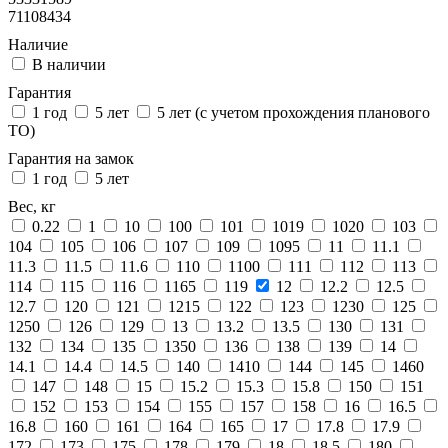
71108434
Наличие
В наличии
Гарантия
1 год
5 лет
5 лет (с учетом прохождения планового
ТО)
Гарантия на замок
1 год
5 лет
Вес, кг
0.22
1
10
100
101
1019
1020
103
104
105
106
107
109
1095
11
11.1
11.3
11.5
11.6
110
1100
111
112
113
114
115
116
1165
119
12
12.2
12.5
12.7
120
121
1215
122
123
1230
125
1250
126
129
13
13.2
13.5
130
131
132
134
135
1350
136
138
139
14
14.1
14.4
14.5
140
1410
144
145
1460
147
148
15
15.2
15.3
15.8
150
151
152
153
154
155
157
158
16
16.5
16.8
160
161
164
165
17
17.8
17.9
172
173
175
178
179
18
18.5
180