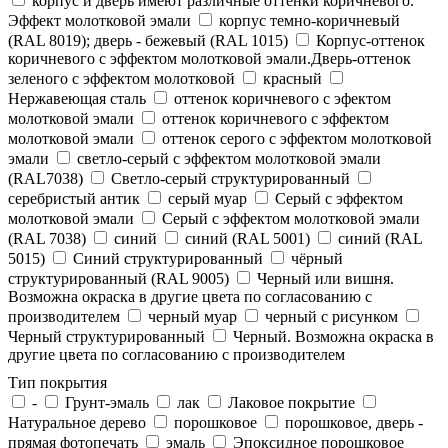
корпус и дверь имеют различные оттенки коричневого.
Эффект молотковой эмали
корпус темно-коричневый
(RAL 8019); дверь - бежевый (RAL 1015)
Корпус-оттенок
коричневого с эффектом молотковой эмали.Дверь-оттенок
зеленого с эффектом молотковой
красный
Нержавеющая сталь
оттенок коричневого с эфектом
молотковой эмали
оттенок коричневого с эффектом
молотковой эмали
оттенок серого с эффектом молотковой
эмали
светло-серый с эффектом молотковой эмали
(RAL7038)
Светло-серый структурированный
серебристый антик
серый муар
Серый с эффектом
молотковой эмали
Серый с эффектом молотковой эмали
(RAL 7038)
синий
синий (RAL 5001)
синий (RAL
5015)
Синий структурированный
чёрный
структурированный (RAL 9005)
Черный или вишня.
Возможна окраска в другие цвета по согласованию с
производителем
черный муар
черный с рисунком
Черный структурированный
Черный. Возможна окраска в
другие цвета по согласованию с производителем
Тип покрытия
-
Грунт-эмаль
лак
Лаковое покрытие
Натуральное дерево
порошковое
порошковое, дверь -
прямая фотопечать
эмаль
Эпоксидное порошковое