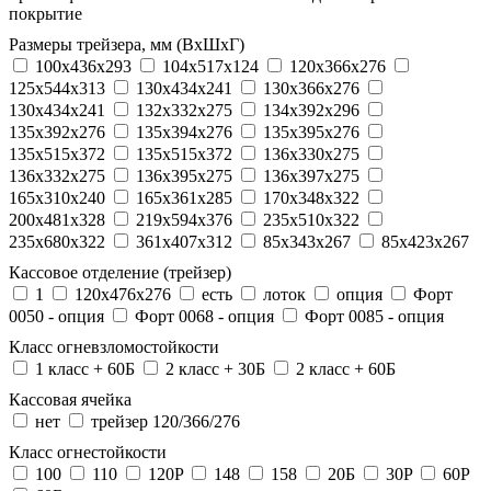
покрытие
Размеры трейзера, мм (ВхШхГ)
100x436x293
104х517х124
120x366x276
125x544x313
130x434x241
130х366х276
130х434х241
132x332x275
134x392x296
135x392x276
135x394x276
135x395x276
135x515x372
135х515х372
136x330x275
136x332x275
136x395x275
136x397x275
165x310x240
165x361x285
170x348x322
200x481x328
219x594x376
235x510x322
235x680x322
361x407x312
85x343x267
85x423x267
Кассовое отделение (трейзер)
1
120х476х276
есть
лоток
опция
Форт
0050 - опция
Форт 0068 - опция
Форт 0085 - опция
Класс огневзломостойкости
1 класс + 60Б
2 класс + 30Б
2 класс + 60Б
Кассовая ячейка
нет
трейзер 120/366/276
Класс огнестойкости
100
110
120P
148
158
20Б
30P
60P