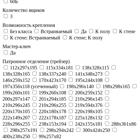
60Б
Количество ящиков
3
Возможность крепления
Без класса
Встраиваемый
Да
К полу
К стене
К стене; Встраиваемый
К стене; К полу
Мастер-ключ
Да
Патронное отделение (трейзер)
112x297x195
115x334x181
138x328x115
138x328x165
138x337x240
141x348x273
146x259x152
170x423x170
195x244x108
197x356x118 (усеченный)
198x296x140
198x298x165
199x260x101
199x260x108
200x259x152
200x297x147
201x294x185
210x296x145
210x296x245
210x296x255
219x594x376
220x170x105
220x180x178
220x198x105
222x149x207
222x178x187
225x128x132
228x296x255
238x153x194
242x155x181
288x361x86
298x257x191
298x294x242
300x424x250
400x238x250
99x257x82