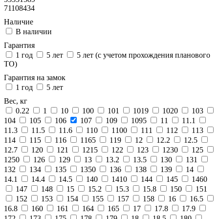
71108434
Наличие
В наличии
Гарантия
1 год
5 лет
5 лет (с учетом прохождения планового
ТО)
Гарантия на замок
1 год
5 лет
Вес, кг
0.22
1
10
100
101
1019
1020
103
104
105
106
107
109
1095
11
11.1
11.3
11.5
11.6
110
1100
111
112
113
114
115
116
1165
119
12
12.2
12.5
12.7
120
121
1215
122
123
1230
125
1250
126
129
13
13.2
13.5
130
131
132
134
135
1350
136
138
139
14
14.1
14.4
14.5
140
1410
144
145
1460
147
148
15
15.2
15.3
15.8
150
151
152
153
154
155
157
158
16
16.5
16.8
160
161
164
165
17
17.8
17.9
172
173
175
178
179
18
18.5
180