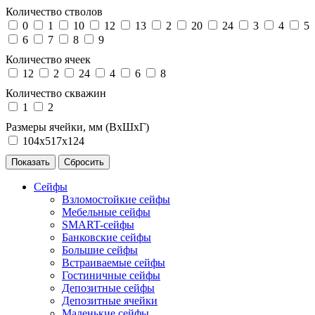
Количество стволов
0
1
10
12
13
2
20
24
3
4
5
6
7
8
9
Количество ячеек
12
2
24
4
6
8
Количество скважин
1
2
Размеры ячейки, мм (ВхШхГ)
104х517х124
Сейфы
Взломостойкие сейфы
Мебельные сейфы
SMART-сейфы
Банковские сейфы
Большие сейфы
Встраиваемые сейфы
Гостиничные сейфы
Депозитные сейфы
Депозитные ячейки
Маленькие сейфы