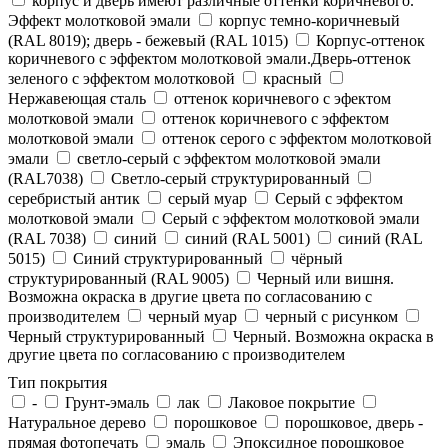
корпус и дверь имеют различные оттенки коричневого.
Эффект молотковой эмали
корпус темно-коричневый
(RAL 8019); дверь - бежевый (RAL 1015)
Корпус-оттенок
коричневого с эффектом молотковой эмали.Дверь-оттенок
зеленого с эффектом молотковой
красный
Нержавеющая сталь
оттенок коричневого с эфектом
молотковой эмали
оттенок коричневого с эффектом
молотковой эмали
оттенок серого с эффектом молотковой
эмали
светло-серый с эффектом молотковой эмали
(RAL7038)
Светло-серый структурированный
серебристый антик
серый муар
Серый с эффектом
молотковой эмали
Серый с эффектом молотковой эмали
(RAL 7038)
синий
синий (RAL 5001)
синий (RAL
5015)
Синий структурированный
чёрный
структурированный (RAL 9005)
Черный или вишня.
Возможна окраска в другие цвета по согласованию с
производителем
черный муар
черный с рисунком
Черный структурированный
Черный. Возможна окраска в
другие цвета по согласованию с производителем
Тип покрытия
-
Грунт-эмаль
лак
Лаковое покрытие
Натуральное дерево
порошковое
порошковое, дверь -
прямая фотопечать
эмаль
Эпоксидное порошковое