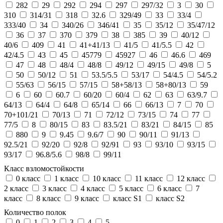
282
29
292
294
297
297/32
3
30
310
314/31
318
32.6
329/49
33
33/4
333/40
34
340/26
346/41
35
35/12
35/47/12
36
37
370
379
38
385
39
40/12
40/6
409
41
41+41/13
41/5
41/5.5
42
42/4.5
43
45
45779
45927
46
46.6
469
47
48
48/4
48/8
49/12
49/15
49/8
5
50
50/12
51
53.5/5.5
53/17
54/4.5
54/5.2
55/63
56/15
57/15
58+58/13
58+80/13
59
6
60
60.7
60/20
60/4
62
63
63/9.7
64/13
64/4
64/8
65/14
66
66/13
7
70
70+101/21
70/13
71
72/12
73/15
74
77
77/5
8
80/15
83
83.5/21
83/21
84/15
85
880
9
9.45
9.6/7
90
90/11
91/13
92.5/21
92/20
92/8
92/91
93
93/10
93/15
93/17
96.8/5.6
98/8
99/11
Класс взломостойкости
0 класс
1 класс
10 класс
11 класс
12 класс
2 класс
3 класс
4 класс
5 класс
6 класс
7
класс
8 класс
9 класс
класс S1
класс S2
Количество полок
0
1
2
3
4
5