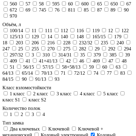
560
57
58
595
60
600
65
650
67
672
69
745
76
811
85
87
89
90
970
Объём, л
100/14
11
111
112
116
119
12
122
125/13
129
14
140
148
165/15
179
18
203
206
216
228
232/32
235
240
247
25
255
270
275
282
29
292
294
297/32
3
310
314/31
35
379
385
39
409
41
41+41/13
42
46
469
47
48
51
56/15
57/15
58+58/13
59
60
63
64/13
65/14
70/13
71
72/12
74
77
83
84/15
90
91/13
93
Класс взломостойкости
1 класс
2 класс
3 класс
4 класс
5 класс
класс S1
класс S2
Количество полок
1
2
3
4
Тип замка
Два ключевых
Ключевой
Ключевой +
механический
Кодовый электронный
Кодовый