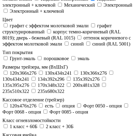
электронный + ключевой
Механический
Электронный
Электронный + ключевой
Цвет
графит с эффектом молотковой эмали
графит
структурированный
корпус темно-коричневый (RAL
8019); дверь - бежевый (RAL 1015)
оттенок коричневого с
эффектом молотковой эмали
синий
синий (RAL 5001)
Тип покрытия
Грунт-эмаль
порошковое
эмаль
Размеры трейзера, мм (ВхШхГ)
120x366x276
130x434x241
130х366х276
130х434х241
134x392x296
135x392x276
135x395x276
170x348x322
200x481x328
235x510x322
235x680x322
Кассовое отделение (трейзер)
120х476х276
есть
опция
Форт 0050 - опция
Форт 0068 - опция
Форт 0085 - опция
Класс огневзломостойкости
1 класс + 60Б
2 класс + 30Б
Кассовая ячейка