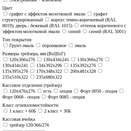
Цвет
графит с эффектом молотковой эмали
графит
структурированный
корпус темно-коричневый (RAL
8019); дверь - бежевый (RAL 1015)
оттенок коричневого с
эффектом молотковой эмали
синий
синий (RAL 5001)
Тип покрытия
Грунт-эмаль
порошковое
эмаль
Размеры трейзера, мм (ВхШхГ)
120x366x276
130x434x241
130х366х276
130х434х241
134x392x296
135x392x276
135x395x276
170x348x322
200x481x328
235x510x322
235x680x322
Кассовое отделение (трейзер)
120х476х276
есть
опция
Форт 0050 - опция
Форт 0068 - опция
Форт 0085 - опция
Класс огневзломостойкости
1 класс + 60Б
2 класс + 30Б
Кассовая ячейка
трейзер 120/366/276