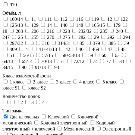
970
Объём, л
100/14
11
111
112
116
119
12
122
125/13
129
14
140
148
165/15
179
18
203
206
216
228
232/32
235
240
247
25
255
270
275
282
29
292
294
297/32
3
310
314/31
35
379
385
39
409
41
41+41/13
42
46
469
47
48
51
56/15
57/15
58+58/13
59
60
63
64/13
65/14
70/13
71
72/12
74
77
83
84/15
90
91/13
93
Класс взломостойкости
1 класс
2 класс
3 класс
4 класс
5 класс
класс S1
класс S2
Количество полок
1
2
3
4
Тип замка
Два ключевых
Ключевой
Ключевой +
механический
Кодовый электронный
Кодовый
электронный + ключевой
Механический
Электронный
Электронный + ключевой