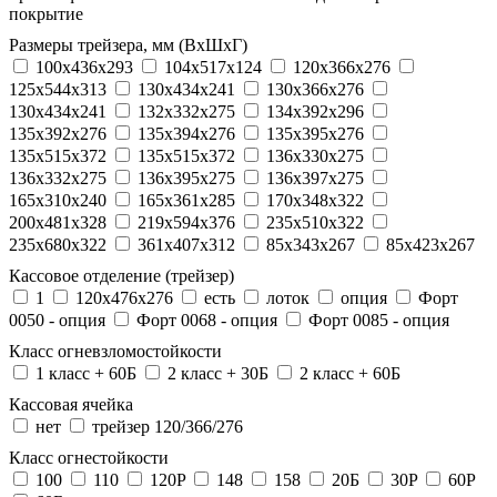
покрытие
Размеры трейзера, мм (ВхШхГ)
100x436x293
104х517х124
120x366x276
125x544x313
130x434x241
130х366х276
130х434х241
132x332x275
134x392x296
135x392x276
135x394x276
135x395x276
135x515x372
135х515х372
136x330x275
136x332x275
136x395x275
136x397x275
165x310x240
165x361x285
170x348x322
200x481x328
219x594x376
235x510x322
235x680x322
361x407x312
85x343x267
85x423x267
Кассовое отделение (трейзер)
1
120х476х276
есть
лоток
опция
Форт
0050 - опция
Форт 0068 - опция
Форт 0085 - опция
Класс огневзломостойкости
1 класс + 60Б
2 класс + 30Б
2 класс + 60Б
Кассовая ячейка
нет
трейзер 120/366/276
Класс огнестойкости
100
110
120P
148
158
20Б
30P
60P