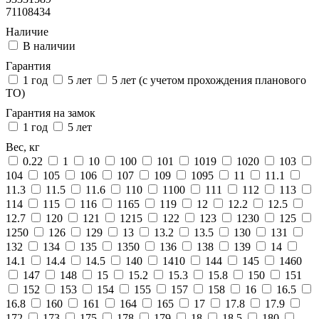
71108434
Наличие
В наличии
Гарантия
1 год
5 лет
5 лет (с учетом прохождения планового
ТО)
Гарантия на замок
1 год
5 лет
Вес, кг
0.22
1
10
100
101
1019
1020
103
104
105
106
107
109
1095
11
11.1
11.3
11.5
11.6
110
1100
111
112
113
114
115
116
1165
119
12
12.2
12.5
12.7
120
121
1215
122
123
1230
125
1250
126
129
13
13.2
13.5
130
131
132
134
135
1350
136
138
139
14
14.1
14.4
14.5
140
1410
144
145
1460
147
148
15
15.2
15.3
15.8
150
151
152
153
154
155
157
158
16
16.5
16.8
160
161
164
165
17
17.8
17.9
172
173
175
178
179
18
18.5
180