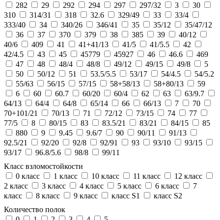
282
29
292
294
297
297/32
3
30
310
314/31
318
32.6
329/49
33
33/4
333/40
34
340/26
346/41
35
35/12
35/47/12
36
37
370
379
38
385
39
40/12
40/6
409
41
41+41/13
41/5
41/5.5
42
42/4.5
43
45
45779
45927
46
46.6
469
47
48
48/4
48/8
49/12
49/15
49/8
5
50
50/12
51
53.5/5.5
53/17
54/4.5
54/5.2
55/63
56/15
57/15
58+58/13
58+80/13
59
6
60
60.7
60/20
60/4
62
63
63/9.7
64/13
64/4
64/8
65/14
66
66/13
7
70
70+101/21
70/13
71
72/12
73/15
74
77
77/5
8
80/15
83
83.5/21
83/21
84/15
85
880
9
9.45
9.6/7
90
90/11
91/13
92.5/21
92/20
92/8
92/91
93
93/10
93/15
93/17
96.8/5.6
98/8
99/11
Класс взломостойкости
0 класс
1 класс
10 класс
11 класс
12 класс
2 класс
3 класс
4 класс
5 класс
6 класс
7
класс
8 класс
9 класс
класс S1
класс S2
Количество полок
0
1
2
3
4
5