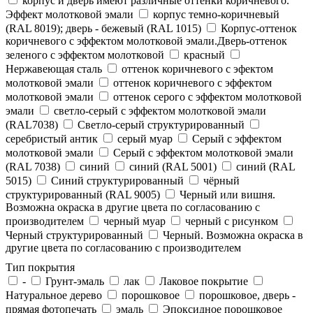
корпус и дверь имеют различные оттенки коричневого.
Эффект молотковой эмали
корпус темно-коричневый
(RAL 8019); дверь - бежевый (RAL 1015)
Корпус-оттенок
коричневого с эффектом молотковой эмали.Дверь-оттенок
зеленого с эффектом молотковой
красный
Нержавеющая сталь
оттенок коричневого с эфектом
молотковой эмали
оттенок коричневого с эффектом
молотковой эмали
оттенок серого с эффектом молотковой
эмали
светло-серый с эффектом молотковой эмали
(RAL7038)
Светло-серый структурированный
серебристый антик
серый муар
Серый с эффектом
молотковой эмали
Серый с эффектом молотковой эмали
(RAL 7038)
синий
синий (RAL 5001)
синий (RAL
5015)
Синий структурированный
чёрный
структурированный (RAL 9005)
Черный или вишня.
Возможна окраска в другие цвета по согласованию с
производителем
черный муар
черный с рисунком
Черный структурированный
Черный. Возможна окраска в
другие цвета по согласованию с производителем
Тип покрытия
-
Грунт-эмаль
лак
Лаковое покрытие
Натуральное дерево
порошковое
порошковое, дверь -
прямая фотопечать
эмаль
Эпоксидное порошковое