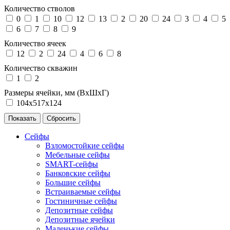
Количество стволов
0
1
10
12
13
2
20
24
3
4
5
6
7
8
9
Количество ячеек
12
2
24
4
6
8
Количество скважин
1
2
Размеры ячейки, мм (ВхШхГ)
104х517х124
Сейфы
Взломостойкие сейфы
Мебельные сейфы
SMART-сейфы
Банковские сейфы
Большие сейфы
Встраиваемые сейфы
Гостиничные сейфы
Депозитные сейфы
Депозитные ячейки
Маленькие сейфы