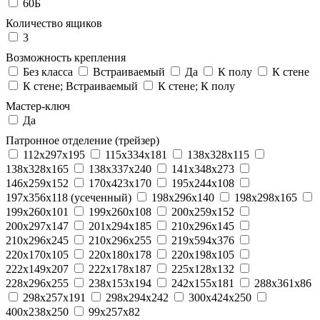
60Б
Количество ящиков
3
Возможность крепления
Без класса
Встраиваемый
Да
К полу
К стене
К стене; Встраиваемый
К стене; К полу
Мастер-ключ
Да
Патронное отделение (трейзер)
112x297x195
115x334x181
138x328x115
138x328x165
138x337x240
141x348x273
146x259x152
170x423x170
195x244x108
197x356x118 (усеченный)
198x296x140
198x298x165
199x260x101
199x260x108
200x259x152
200x297x147
201x294x185
210x296x145
210x296x245
210x296x255
219x594x376
220x170x105
220x180x178
220x198x105
222x149x207
222x178x187
225x128x132
228x296x255
238x153x194
242x155x181
288x361x86
298x257x191
298x294x242
300x424x250
400x238x250
99x257x82