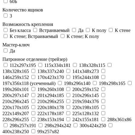
60Б
Количество ящиков
3
Возможность крепления
Без класса
Встраиваемый
Да
К полу
К стене
К стене; Встраиваемый
К стене; К полу
Мастер-ключ
Да
Патронное отделение (трейзер)
112x297x195
115x334x181
138x328x115
138x328x165
138x337x240
141x348x273
146x259x152
170x423x170
195x244x108
197x356x118 (усеченный)
198x296x140
198x298x165
199x260x101
199x260x108
200x259x152
200x297x147
201x294x185
210x296x145
210x296x245
210x296x255
219x594x376
220x170x105
220x180x178
220x198x105
222x149x207
222x178x187
225x128x132
228x296x255
238x153x194
242x155x181
288x361x86
298x257x191
298x294x242
300x424x250
400x238x250
99x257x82