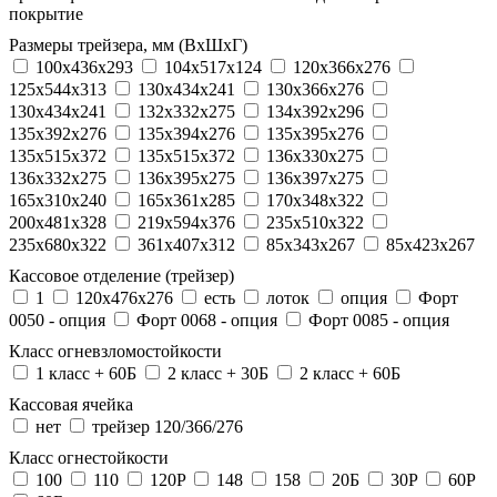
покрытие
Размеры трейзера, мм (ВхШхГ)
100x436x293
104х517х124
120x366x276
125x544x313
130x434x241
130х366х276
130х434х241
132x332x275
134x392x296
135x392x276
135x394x276
135x395x276
135x515x372
135х515х372
136x330x275
136x332x275
136x395x275
136x397x275
165x310x240
165x361x285
170x348x322
200x481x328
219x594x376
235x510x322
235x680x322
361x407x312
85x343x267
85x423x267
Кассовое отделение (трейзер)
1
120х476х276
есть
лоток
опция
Форт
0050 - опция
Форт 0068 - опция
Форт 0085 - опция
Класс огневзломостойкости
1 класс + 60Б
2 класс + 30Б
2 класс + 60Б
Кассовая ячейка
нет
трейзер 120/366/276
Класс огнестойкости
100
110
120P
148
158
20Б
30P
60P