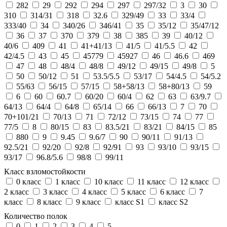
282
29
292
294
297
297/32
3
30
310
314/31
318
32.6
329/49
33
33/4
333/40
34
340/26
346/41
35
35/12
35/47/12
36
37
370
379
38
385
39
40/12
40/6
409
41
41+41/13
41/5
41/5.5
42
42/4.5
43
45
45779
45927
46
46.6
469
47
48
48/4
48/8
49/12
49/15
49/8
5
50
50/12
51
53.5/5.5
53/17
54/4.5
54/5.2
55/63
56/15
57/15
58+58/13
58+80/13
59
6
60
60.7
60/20
60/4
62
63
63/9.7
64/13
64/4
64/8
65/14
66
66/13
7
70
70+101/21
70/13
71
72/12
73/15
74
77
77/5
8
80/15
83
83.5/21
83/21
84/15
85
880
9
9.45
9.6/7
90
90/11
91/13
92.5/21
92/20
92/8
92/91
93
93/10
93/15
93/17
96.8/5.6
98/8
99/11
Класс взломостойкости
0 класс
1 класс
10 класс
11 класс
12 класс
2 класс
3 класс
4 класс
5 класс
6 класс
7
класс
8 класс
9 класс
класс S1
класс S2
Количество полок
0
1
2
3
4
5