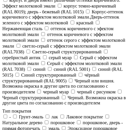
корпус и дверь имеют различные оттенки коричневого.
Эффект молотковой эмали
корпус темно-коричневый
(RAL 8019); дверь - бежевый (RAL 1015)
Корпус-оттенок
коричневого с эффектом молотковой эмали.Дверь-оттенок
зеленого с эффектом молотковой
красный
Нержавеющая сталь
оттенок коричневого с эфектом
молотковой эмали
оттенок коричневого с эффектом
молотковой эмали
оттенок серого с эффектом молотковой
эмали
светло-серый с эффектом молотковой эмали
(RAL7038)
Светло-серый структурированный
серебристый антик
серый муар
Серый с эффектом
молотковой эмали
Серый с эффектом молотковой эмали
(RAL 7038)
синий
синий (RAL 5001)
синий (RAL
5015)
Синий структурированный
чёрный
структурированный (RAL 9005)
Черный или вишня.
Возможна окраска в другие цвета по согласованию с
производителем
черный муар
черный с рисунком
Черный структурированный
Черный. Возможна окраска в
другие цвета по согласованию с производителем
Тип покрытия
-
Грунт-эмаль
лак
Лаковое покрытие
Натуральное дерево
порошковое
порошковое, дверь -
прямая фотопечать
эмаль
Эпоксидное порошковое