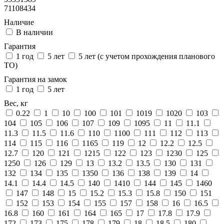
71108434
Наличие
В наличии
Гарантия
1 год
5 лет
5 лет (с учетом прохождения планового
ТО)
Гарантия на замок
1 год
5 лет
Вес, кг
0.22
1
10
100
101
1019
1020
103
104
105
106
107
109
1095
11
11.1
11.3
11.5
11.6
110
1100
111
112
113
114
115
116
1165
119
12
12.2
12.5
12.7
120
121
1215
122
123
1230
125
1250
126
129
13
13.2
13.5
130
131
132
134
135
1350
136
138
139
14
14.1
14.4
14.5
140
1410
144
145
1460
147
148
15
15.2
15.3
15.8
150
151
152
153
154
155
157
158
16
16.5
16.8
160
161
164
165
17
17.8
17.9
172
173
175
178
179
18
18.5
180