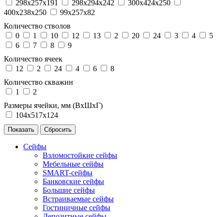
298x257x191
298x294x242
300x424x250
400x238x250
99x257x82
Количество стволов
0
1
10
12
13
2
20
24
3
4
5
6
7
8
9
Количество ячеек
12
2
24
4
6
8
Количество скважин
1
2
Размеры ячейки, мм (ВхШхГ)
104х517х124
Сейфы
Взломостойкие сейфы
Мебельные сейфы
SMART-сейфы
Банковские сейфы
Большие сейфы
Встраиваемые сейфы
Гостиничные сейфы
Депозитные сейфы