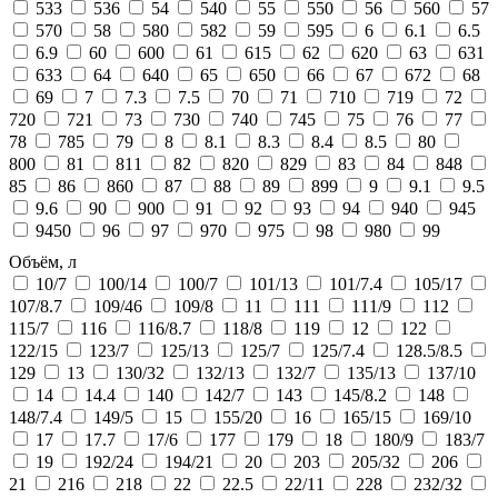
533
536
54
540
55
550
56
560
57
570
58
580
582
59
595
6
6.1
6.5
6.9
60
600
61
615
62
620
63
631
633
64
640
65
650
66
67
672
68
69
7
7.3
7.5
70
71
710
719
72
720
721
73
730
740
745
75
76
77
78
785
79
8
8.1
8.3
8.4
8.5
80
800
81
811
82
820
829
83
84
848
85
86
860
87
88
89
899
9
9.1
9.5
9.6
90
900
91
92
93
94
940
945
9450
96
97
970
975
98
980
99
Объём, л
10/7
100/14
100/7
101/13
101/7.4
105/17
107/8.7
109/46
109/8
11
111
111/9
112
115/7
116
116/8.7
118/8
119
12
122
122/15
123/7
125/13
125/7
125/7.4
128.5/8.5
129
13
130/32
132/13
132/7
135/13
137/10
14
14.4
140
142/7
143
145/8.2
148
148/7.4
149/5
15
155/20
16
165/15
169/10
17
17.7
17/6
177
179
18
180/9
183/7
19
192/24
194/21
20
203
205/32
206
21
216
218
22
22.5
22/11
228
232/32