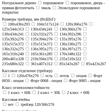
Натуральное дерево
порошковое
порошковое, дверь -
прямая фотопечать
эмаль
Эпоксидное порошковое
покрытие
Размеры трейзера, мм (ВхШхГ)
100x436x293
104х517х124
120x366x276
125x544x313
130x434x241
130х366х276
130х434х241
132x332x275
134x392x296
135x392x276
135x394x276
135x395x276
135x515x372
135х515х372
136x330x275
136x332x275
136x395x275
136x397x275
165x310x240
165x361x285
170x348x322
200x481x328
219x594x376
235x510x322
235x680x322
361x407x312
85x343x267
85x423x267
Кассовое отделение (трейзер)
1
120х476х276
есть
лоток
опция
Форт
0050 - опция
Форт 0068 - опция
Форт 0085 - опция
Класс огневзломостойкости
1 класс + 60Б
2 класс + 30Б
2 класс + 60Б
Кассовая ячейка
нет
трейзер 120/366/276