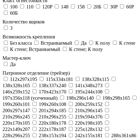
Класс огнестойкости
100
110
120P
148
158
20Б
30P
60P
60Б
Количество ящиков
3
Возможность крепления
Без класса
Встраиваемый
Да
К полу
К стене
К стене; Встраиваемый
К стене; К полу
Мастер-ключ
Да
Патронное отделение (трейзер)
112x297x195
115x334x181
138x328x115
138x328x165
138x337x240
141x348x273
146x259x152
170x423x170
195x244x108
197x356x118 (усеченный)
198x296x140
198x298x165
199x260x101
199x260x108
200x259x152
200x297x147
201x294x185
210x296x145
210x296x245
210x296x255
219x594x376
220x170x105
220x180x178
220x198x105
222x149x207
222x178x187
225x128x132
228x296x255
238x153x194
242x155x181
288x361x86