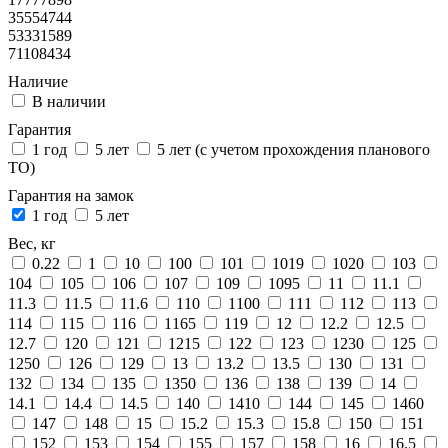
35554744
53331589
71108434
Наличие
В наличии
Гарантия
1 год
5 лет
5 лет (с учетом прохождения планового
ТО)
Гарантия на замок
1 год
5 лет
Вес, кг
0.22
1
10
100
101
1019
1020
103
104
105
106
107
109
1095
11
11.1
11.3
11.5
11.6
110
1100
111
112
113
114
115
116
1165
119
12
12.2
12.5
12.7
120
121
1215
122
123
1230
125
1250
126
129
13
13.2
13.5
130
131
132
134
135
1350
136
138
139
14
14.1
14.4
14.5
140
1410
144
145
1460
147
148
15
15.2
15.3
15.8
150
151
152
153
154
155
157
158
16
16.5