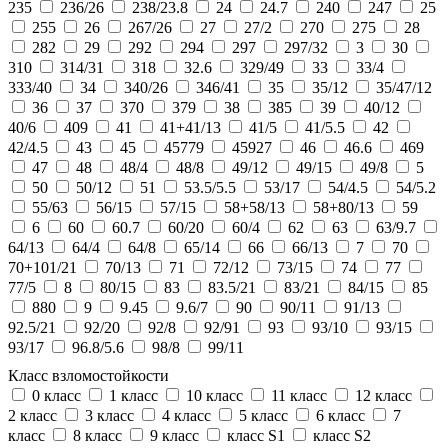
235
236/26
238/23.8
24
24.7
240
247
25
255
26
267/26
27
27/2
270
275
28
282
29
292
294
297
297/32
3
30
310
314/31
318
32.6
329/49
33
33/4
333/40
34
340/26
346/41
35
35/12
35/47/12
36
37
370
379
38
385
39
40/12
40/6
409
41
41+41/13
41/5
41/5.5
42
42/4.5
43
45
45779
45927
46
46.6
469
47
48
48/4
48/8
49/12
49/15
49/8
5
50
50/12
51
53.5/5.5
53/17
54/4.5
54/5.2
55/63
56/15
57/15
58+58/13
58+80/13
59
6
60
60.7
60/20
60/4
62
63
63/9.7
64/13
64/4
64/8
65/14
66
66/13
7
70
70+101/21
70/13
71
72/12
73/15
74
77
77/5
8
80/15
83
83.5/21
83/21
84/15
85
880
9
9.45
9.6/7
90
90/11
91/13
92.5/21
92/20
92/8
92/91
93
93/10
93/15
93/17
96.8/5.6
98/8
99/11
Класс взломостойкости
0 класс
1 класс
10 класс
11 класс
12 класс
2 класс
3 класс
4 класс
5 класс
6 класс
7
класс
8 класс
9 класс
класс S1
класс S2